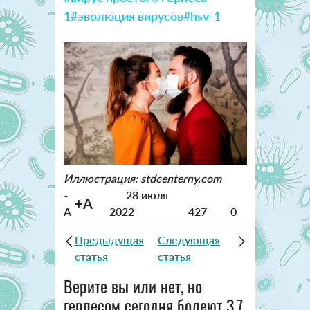
1
#эволюция вирусов
#hsv-1
Иллюстрация: stdcenterny.com
-
28 июля
+A
A
2022
427
0
Предыдущая
Следующая
статья
статья
Верите вы или нет, но
герпесом сегодня болеют 3,7