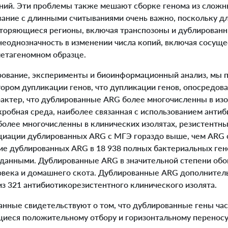
ний. Эти проблемы также мешают сборке генома из слож
вание с длинными считываниями очень важно, поскольку д
вторяющиеся регионы, включая транспозоны и дублированн
неоднозначность в изменении числа копий, включая сосуще
метагеномном образце.
вание, эксперименты и биоинформационный анализ, мы п
ром дупликации генов, что дупликации генов, опосредов
рактер, что дублированные ARG более многочисленны в изо
робная среда, наиболее связанная с использованием антиби
олее многочисленны в клинических изолятах, резистентны
оциации дублированных ARG с МГЭ гораздо выше, чем ARG 
ие дублированных ARG в 18 938 полных бактериальных ген
данными. Дублированные ARG в значительной степени об
века и домашнего скота. Дублированные ARG дополнител
из 321 антибиотикорезистентного клинического изолята.
ные свидетельствуют о том, что дублированные гены ча
иеся положительному отбору и горизонтальному переносу