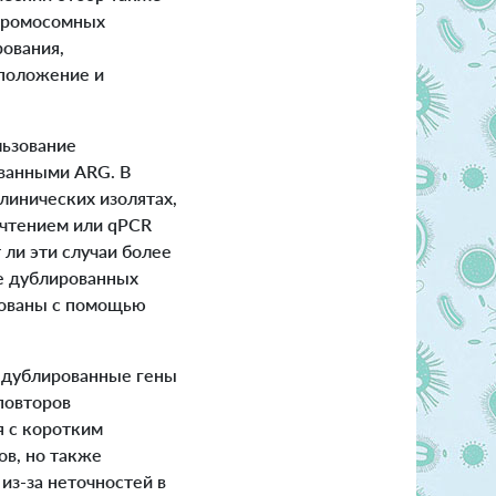
ихромосомных
ования,
сположение и
льзование
ванными ARG. В
линических изолятах,
очтением или qPCR
 ли эти случаи более
е дублированных
рованы с помощью
 дублированные гены
повторов
я с коротким
ов, но также
из-за неточностей в