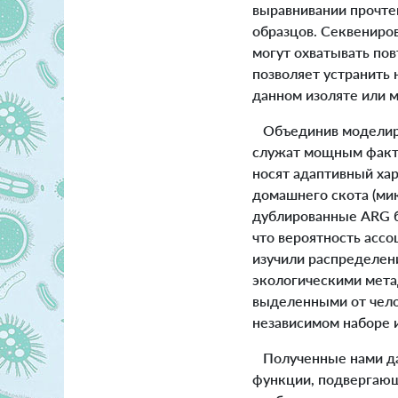
выравнивании прочте
образцов. Секвениро
могут охватывать по
позволяет устранить 
данном изоляте или 
Объединив моделиро
служат мощным факто
носят адаптивный ха
домашнего скота (мик
дублированные ARG б
что вероятность асс
изучили распределен
экологическими мета
выделенными от чело
независимом наборе 
Полученные нами дан
функции, подвергающ