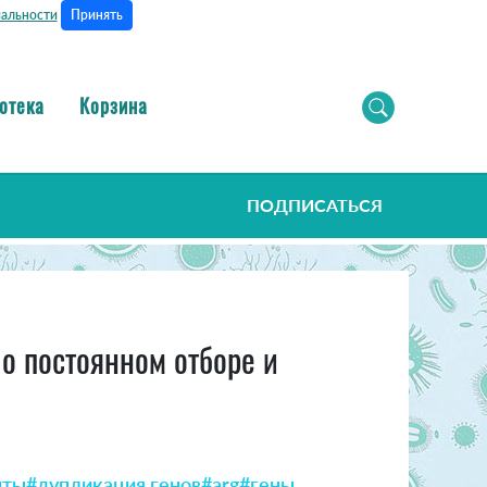
Принять
альности
отека
Корзина
ПОДПИСАТЬСЯ
о постоянном отборе и
нты
#дупликация генов
#arg
#гены