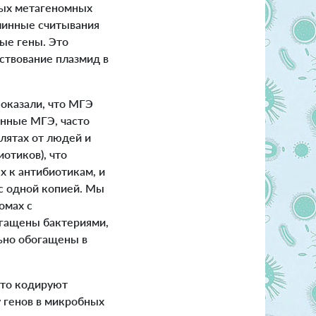
ных метагеномных
линные считывания
ые гены. Это
ствование плазмид в
оказали, что МГЭ
анные МГЭ, часто
лятах от людей и
отиков), что
х к антибиотикам, и
с одной копией.
Мы
омах с
огащены бактериями,
ьно обогащены в
сто кодируют
 генов в микробных