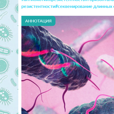
резистентности
#секвенирование длинных
АННОТАЦИЯ