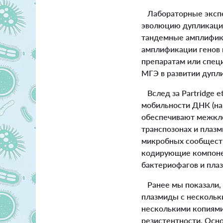
Лабораторные экспе
эволюцию дупликаций
тандемные амплифика
амплификации генов 
препаратам или спец
МГЭ в развитии дупли
Вслед за Partridge 
мобильности ДНК (на
обеспечивают межкле
транспозонах и плазм
микробных сообществ
кодирующие компонен
бактериофагов и пла
Ранее мы показали
плазмиды с нескольк
несколькими копиями
резистентности. Осн