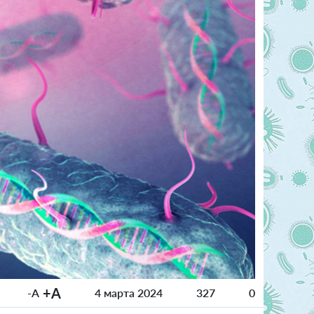
+A
-A
4 марта 2024
327
0