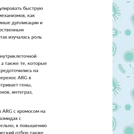
улировать быструю
еханизмов, как
емные дупликации и
арственным
ах изучалась роль
внутриклеточной
а также те, которые
средоточились на
перенос ARG в
тривает гены,
нов, интеграз,
 ARG с хромосом на
азмидах с
тельно, к повышению
ческий отбор также