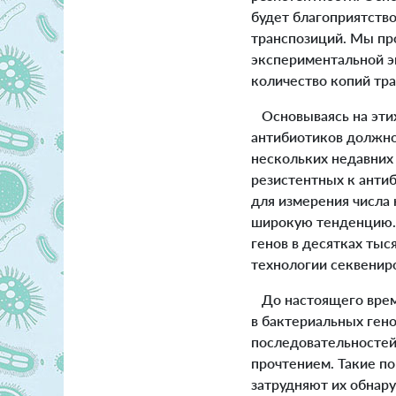
будет благоприятств
транспозиций. Мы пр
экспериментальной э
количество копий тр
Основываясь на этих
антибиотиков должно
нескольких недавних 
резистентных к анти
для измерения числа 
широкую тенденцию. 
генов в десятках ты
технологии секвенир
До настоящего време
в бактериальных ген
последовательностей
прочтением. Такие п
затрудняют их обнар