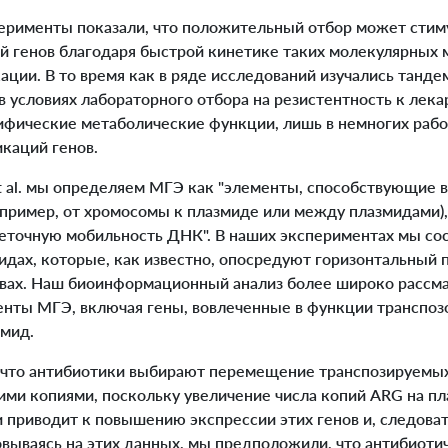
рименты показали, что положительный отбор может стим
 генов благодаря быстрой кинетике таких молекулярных м
ции. В то время как в ряде исследований изучались танд
в условиях лабораторного отбора на резистентность к лек
ифические метаболические функции, лишь в немногих работ
каций генов.
et al. мы определяем МГЭ как "элементы, способствующие 
пример, от хромосомы к плазмиде или между плазмидами), 
точную мобильность ДНК". В наших экспериментах мы со
идах, которые, как известно, опосредуют горизонтальный 
ах. Наш биоинформационный анализ более широко рассма
ты МГЭ, включая гены, вовлеченные в функции транспозо
змид.
, что антибиотики выбирают перемещение транспозируемых
ими копиями, поскольку увеличение числа копий ARG на пл
 приводит к повышению экспрессии этих генов и, следова
овываясь на этих данных, мы предположили, что антибиоти