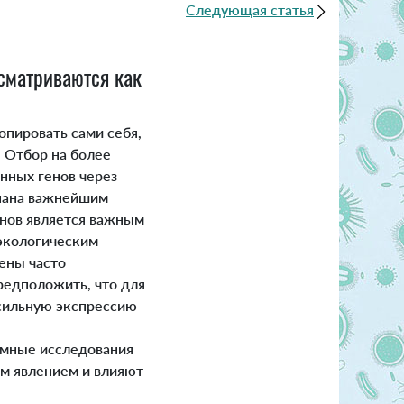
Следующая статья
ссматриваются как
пировать сами себя,
.
Отбор на более
нных генов через
знана важнейшим
енов является важным
экологическим
ены часто
редположить, что для
 сильную экспрессию
омные исследования
ым явлением и влияют