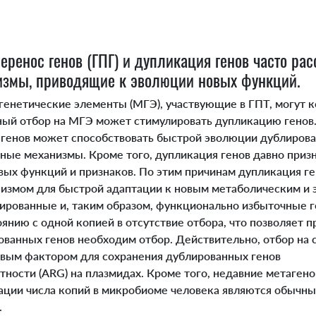
еренос генов (ГПГ) и дупликация генов часто ра
измы, приводящие к эволюции новых функций.
нетические элементы (МГЭ), участвующие в ГПТ, могут ко
ый отбор на МГЭ может стимулировать дупликацию генов
генов может способствовать быстрой эволюции дублирова
ные механизмы. Кроме того, дупликация генов давно при
вых функций и признаков. По этим причинам дупликация г
змом для быстрой адаптации к новым метаболическим и 
ированные и, таким образом, функционально избыточные г
янию с одной копией в отсутствие отбора, что позволяет п
ванных генов необходим отбор. Действительно, отбор на
евым фактором для сохранения дублированных генов
тности (ARG) на плазмидах. Кроме того, недавние метаген
иации числа копий в микробиоме человека являются обычн
.