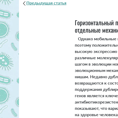
Предыдущая статья
Горизонтальный п
отдельные механ
Однако мобильные ге
поэтому положительн
высокую экспрессию 
различные молекуляр
шагом в эволюции но
эволюционным механи
нишам. Недавно дубл
возвращаются к состо
поддержания дублиро
генов является ключ
антибиотикорезистен
показывают, что вар
на здоровье человека