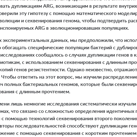
овать дупликациям ARG, возникающим в результате внутр
оверили эту гипотезу с помощью математического моделир
волюции и секвенирования генома, чтобы подтвердить ра
анспонируемых ARG в эволюционировавших популяциях.
 экспериментальных данных, мы предположили, что испо
 обогащать специфические популяции бактерий с дублиро
исследованиях сообщалось о случаях дупликации генов в к
биотикам, с использованием секвенирования с длинным пр
копий генов резистентности. Однако неизвестно, отражают
Чтобы ответить на этот вопрос, мы изучили распределени
сяч полных бактериальных геномов, которые были секвени
ования с длинным прочтением.
ни лишь немногие исследования систематически изучали
омах, что связано со сложностью определения идентичных 
 с помощью технологий секвенирования второго поколени
овторы последовательностей способствуют дупликации ген
ужение с помощью секвенирования с коротким прочтением 