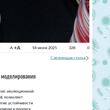
+A
-A
18 июня 2025
328
0
Следующая статья
 моделирования
 тип эволюционной
e
), позволяет
тие устойчивости
ремени и пропуск