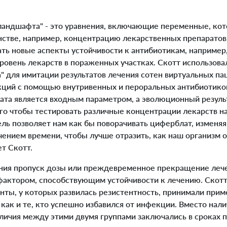
ндшафта" - это уравнения, включающие переменные, кот
нстве, например, концентрацию лекарственных препаратов.
ать новые аспекты устойчивости к антибиотикам, например
уровень лекарств в пораженных участках. Скотт использов
" для имитации результатов лечения сотен виртуальных па
ций с помощью внутривенных и пероральных антибиотиков
та является входным параметром, а эволюционный результа
го чтобы тестировать различные концентрации лекарств н
ель позволяет нам как бы поворачивать циферблат, изменя
чением времени, чтобы лучше отразить, как наш организм 
ет Скотт.
ния пропуск дозы или преждевременное прекращение леч
фактором, способствующим устойчивости к лечению. Скотт
нты, у которых развилась резистентность, принимали прим
 как и те, кто успешно избавился от инфекции. Вместо нали
личия между этими двумя группами заключались в сроках п