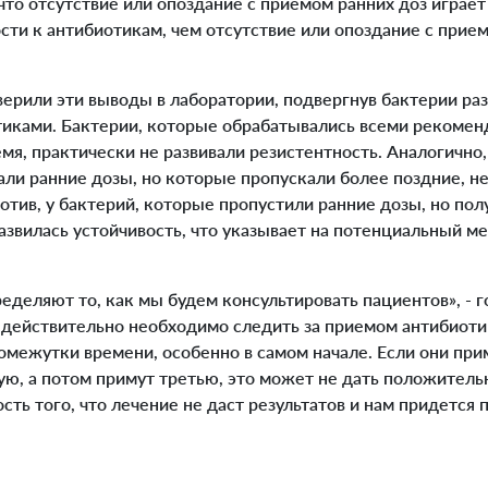
то отсутствие или опоздание с приемом ранних доз играет
сти к антибиотикам, чем отсутствие или опоздание с прие
рили эти выводы в лаборатории, подвергнув бактерии ра
тиками. Бактерии, которые обрабатывались всеми рекоме
я, практически не развивали резистентность. Аналогично,
ли ранние дозы, но которые пропускали более поздние, не
отив, у бактерий, которые пропустили ранние дозы, но по
азвилась устойчивость, что указывает на потенциальный м
деляют то, как мы будем консультировать пациентов», - го
м действительно необходимо следить за приемом антибиоти
межутки времени, особенно в самом начале. Если они прим
ую, а потом примут третью, это может не дать положительн
ть того, что лечение не даст результатов и нам придется 