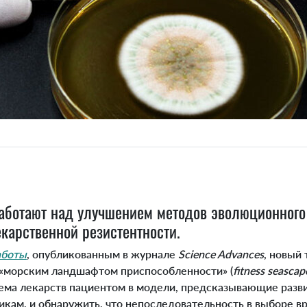
аботают над улучшением методов эволюционного
карственной резистентности.
аботы
, опубликованным в журнале
Science Advances
, новый
«морским ландшафтом приспособленности» (
fitness seascap
ема лекарств пациентом в модели, предсказывающие разви
кам, и обнаружить, что непоследовательность в выборе в