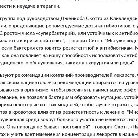
вести к неудаче в терапии.
руппа под руководством Джейкоба Скотта из Кливлендск
ли, определяющие рекомендуемые дозы антибиотиков, с 
С ростом числа «супербактерий», или устойчивых к антиб
жается к кризисной точке", - говорит Скотт. "Мы уже вид
, если бактерия становится резистентной к антибиотикам
, как она повлияет на нашу способность использовать анти
дицинского обслуживания, таких как хирургия или роды".
зуют рекомендации компаний-производителей лекарств, 
для своих пациентов. Эти рекомендации опираются на урав
сываются в организме, чтобы рассчитать наименьшую эффек
левание, не позволяя бактериям образовать мутацию, устой
рили некоторые из этих моделей, чтобы лучше отразить, к
тва в кровотоке влияют на резистентность к лечению. "Мн
ружающая среда вокруг больного участка не меняется, но 
о. Она никогда не бывает постоянной", - говорит Скотт. «Н
ах и учитывает изменения концентрации лекарств в нашем