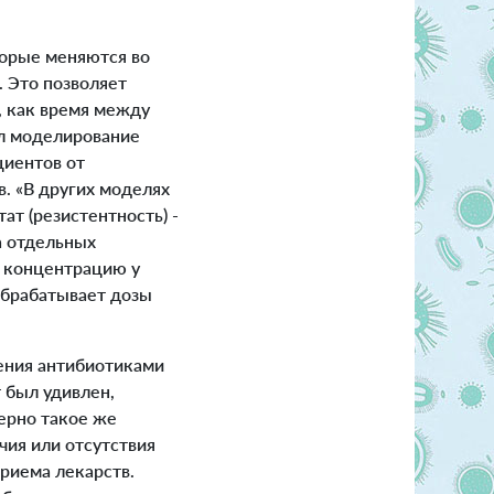
орые меняются во
 Это позволяет
, как время между
ал моделирование
циентов от
. «В других моделях
т (резистентность) -
а отдельных
я концентрацию у
обрабатывает дозы
ения антибиотиками
 был удивлен,
ерно такое же
чия или отсутствия
риема лекарств.