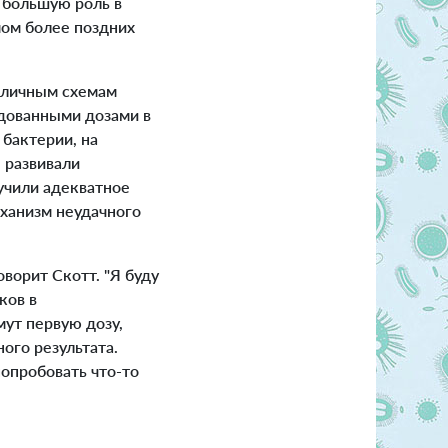
 большую роль в
мом более поздних
зличным схемам
ндованными дозами в
 бактерии, на
 развивали
лучили адекватное
еханизм неудачного
ворит Скотт. "Я буду
ков в
ут первую дозу,
ого результата.
попробовать что-то