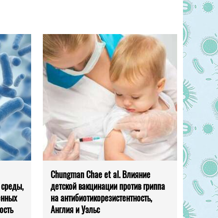
Chungman Chae et al. Влияние
 среды,
детской вакцинации против гриппа
енных
на антибиотикорезистентность,
ость
Англия и Уэльс