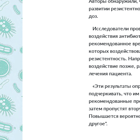
Авторы обнаружили, ч
развитии резистентно
доз.
Исследователи прове
воздействия антибио
рекомендованное врем
которых воздействова
резистентность. Напр
воздействие позже, р
лечения пациента.
«Эти результаты опре
подчеркивать, что и
рекомендованные про
затем пропустят втор
Повышается вероятнос
другое".