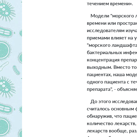
течением времени».
Модели "морского ла
времени или простра
исследователям изуч
приемами влияет на 
"морского ландшафта
бактериальных инфек
концентрация препара
выходным. Вместо то
пациентах, наша мод
одного пациента с те
препарата", - объясня
До этого исследова
считалось основным 
обнаружив, что пацие
количество лекарств,
лекарств вообще, раз