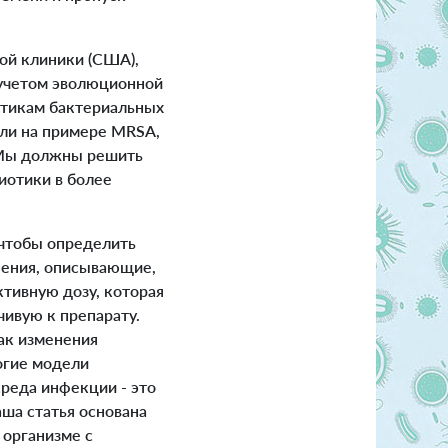
ой клиники (США),
учетом эволюционной
иотикам бактериальных
ели на примере MRSA,
. Мы должны решить
биотики в более
чтобы определить
нения, описывающие,
тивную дозу, которая
чивую к препарату.
ак изменения
огие модели
среда инфекции - это
аша статья основана
 организме с