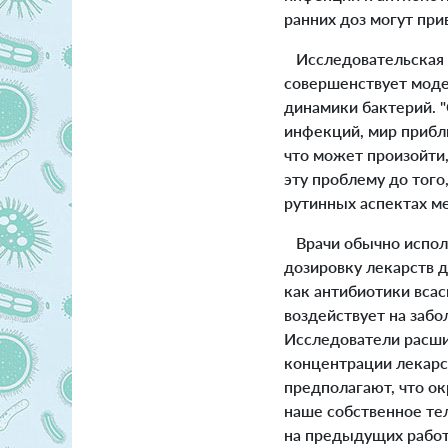
ранних доз могут при
Исследовательская г
совершенствует моде
динамики бактерий. "
инфекций, мир прибли
что может произойти
эту проблему до того
рутинных аспектах ме
Врачи обычно исполь
дозировку лекарств 
как антибиотики вса
воздействует на забо
Исследователи расши
концентрации лекарс
предполагают, что ок
наше собственное тел
на предыдущих работ