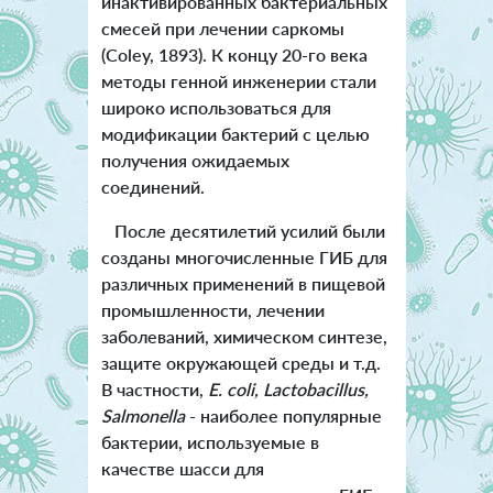
инактивированных бактериальных
смесей при лечении саркомы
(Coley, 1893). К концу 20-го века
методы генной инженерии стали
широко использоваться для
модификации бактерий с целью
получения ожидаемых
соединений.
После десятилетий усилий были
созданы многочисленные ГИБ для
различных применений в пищевой
промышленности, лечении
заболеваний, химическом синтезе,
защите окружающей среды и т.д.
В частности,
E. coli, Lactobacillus,
Salmonella
- наиболее популярные
бактерии, используемые в
качестве шасси для