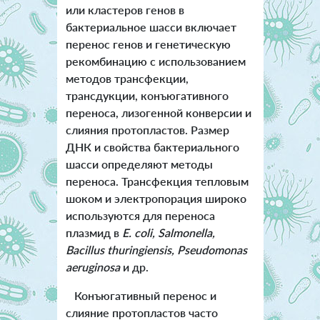
или кластеров генов в
бактериальное шасси включает
перенос генов и генетическую
рекомбинацию с использованием
методов трансфекции,
трансдукции, конъюгативного
переноса, лизогенной конверсии и
слияния протопластов. Размер
ДНК и свойства бактериального
шасси определяют методы
переноса. Трансфекция тепловым
шоком и электропорация широко
используются для переноса
плазмид в
E. coli, Salmonella,
Bacillus thuringiensis, Pseudomonas
aeruginosa
и др.
Конъюгативный перенос и
слияние протопластов часто