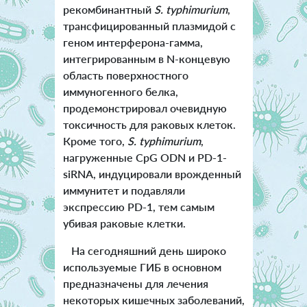
рекомбинантный
S. typhimurium
,
трансфицированный плазмидой с
геном интерферона-гамма,
интегрированным в N-концевую
область поверхностного
иммуногенного белка,
продемонстрировал очевидную
токсичность для раковых клеток.
Кроме того,
S. typhimuriu
m
,
нагруженные CpG ODN и PD-1-
siRNA, индуцировали врожденный
иммунитет и подавляли
экспрессию PD-1, тем самым
убивая раковые клетки.
На сегодняшний день широко
используемые ГИБ в основном
предназначены для лечения
некоторых кишечных заболеваний,