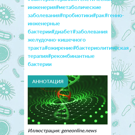
инженерия
#метаболические
заболевания
#пробиотики
#рак
#генно-
инженерные
бактерии
#диабет
#заболевания
желудочно-кишечного
тракта
#ожирение
#бактериолитическая
терапия
#рекомбинантные
бактерии
АННОТАЦИЯ
Иллюстрация: geneonline.news