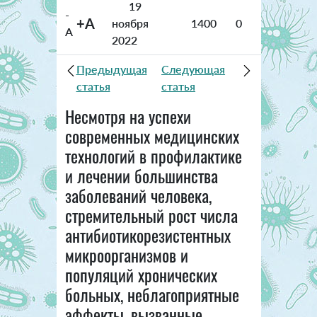
19
-
+A
ноября
1400
0
A
2022
Предыдущая
Следующая
статья
статья
Несмотря на успехи
современных медицинских
технологий в профилактике
и лечении большинства
заболеваний человека,
стремительный рост числа
антибиотикорезистентных
микроорганизмов и
популяций хронических
больных, неблагоприятные
эффекты, вызванные