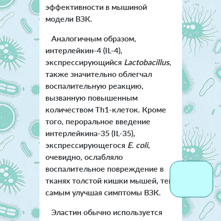
эффективности в мышиной
модели ВЗК.
Аналогичным образом,
интерлейкин-4 (IL-4),
экспрессирующийся
Lactobacillus
,
также значительно облегчал
воспалительную реакцию,
вызванную повышенным
количеством Th1-клеток. Кроме
того, пероральное введение
интерлейкина-35 (IL-35),
экспрессирующегося
E. coli
,
очевидно, ослабляло
воспалительное повреждение в
тканях толстой кишки мышей, тем
самым улучшая симптомы ВЗК.
Эластин обычно используется