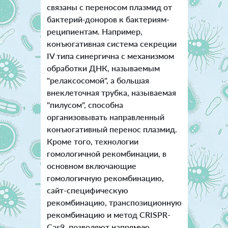
связаны с переносом плазмид от
бактерий-доноров к бактериям-
реципиентам. Например,
конъюгативная система секреции
IV типа синергична с механизмом
обработки ДНК, называемым
"релаксосомой", а большая
внеклеточная трубка, называемая
"пилусом", способна
организовывать направленный
конъюгативный перенос плазмид.
Кроме того, технологии
гомологичной рекомбинации, в
основном включающие
гомологичную рекомбинацию,
сайт-специфическую
рекомбинацию, транспозиционную
рекомбинацию и метод CRISPR-
Cas9, позволяют напрямую