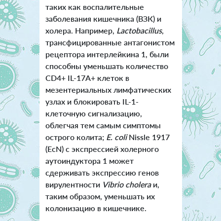
таких как воспалительные
заболевания кишечника (ВЗК) и
холера. Например,
Lactobacillus
,
трансфицированные антагонистом
рецептора интерлейкина 1, были
способны уменьшать количество
CD4+ IL-17A+ клеток в
мезентериальных лимфатических
узлах и блокировать IL-1-
клеточную сигнализацию,
облегчая тем самым симптомы
острого колита;
E. coli
Nissle 1917
(EcN) с экспрессией холерного
аутоиндуктора 1 может
сдерживать экспрессию генов
вирулентности
Vibrio cholera
и,
таким образом, уменьшать их
колонизацию в кишечнике.