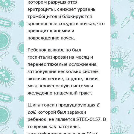
котором разрушаются
эритроциты, снижает уровень
тромбоцитов и блокируются
кровеносные сосуды в почках, что
приводит к анемии и
повреждению почек.
Ребенок выжил, но был
госпитализирован на месяц и
перенес тяжелые осложнения,
затронувшие несколько систем,
включая легкие, сердце, почки,
мозг, кровеносную систему и
желудочно-кишечный тракт.
Шига-токсин продуцирующая
E.
coli
, которой был заражен
ребенок, не является STEC-0157. В
то время как патогены,
классифицированные как 0157