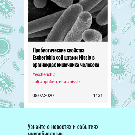
Пробиотические свойства
Escherichia coli штамм Nissle в
органоидах кишечника человека
#escherichia
coli
#пробиотики
#nissle
08.07.2020
1131
Узнайте о новостях и событиях
микробиологии