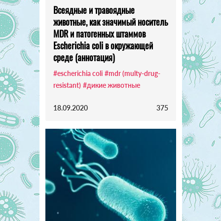
Всеядные и травоядные
животные, как значимый носитель
MDR и патогенных штаммов
Escherichia coli в окружающей
среде (аннотация)
#escherichia coli
#mdr (multy-drug-
resistant)
#дикие животные
18.09.2020
375