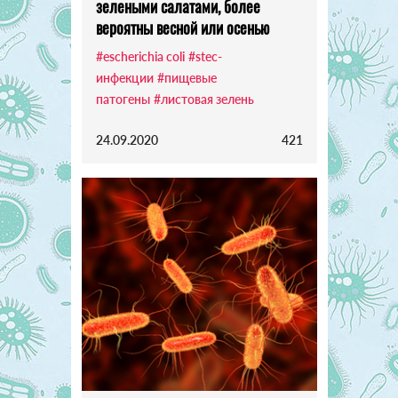
зелеными салатами, более
вероятны весной или осенью
#escherichia coli
#stec-
инфекции
#пищевые
патогены
#листовая зелень
24.09.2020
421