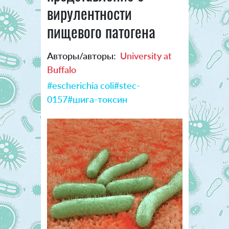
вирулентности
пищевого патогена
Авторы/авторы:
University at
Buffalo
#escherichia coli
#stec-
0157
#шига-токсин