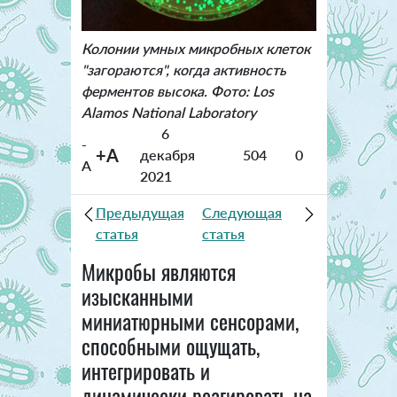
Колонии умных микробных клеток
"загораются", когда активность
ферментов высока. Фото: Los
Alamos National Laboratory
6
-
+A
декабря
504
0
A
2021
Предыдущая
Следующая
статья
статья
Микробы являются
изысканными
миниатюрными сенсорами,
способными ощущать,
интегрировать и
динамически реагировать на