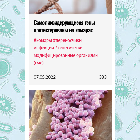
Самоликвидирующиеся гены
протестированы на комарах
#комары
#переносчики
инфекции
#генетически
модифицированные организмы
(гмо)
07.05.2022
383