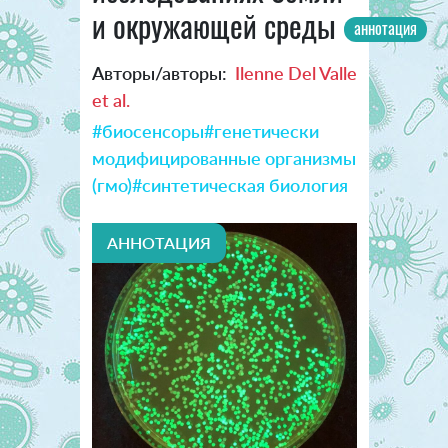
и окружающей среды
аннотация
Авторы/авторы:
Ilenne Del Valle
et al.
#биосенсоры
#генетически
модифицированные организмы
(гмо)
#синтетическая биология
АННОТАЦИЯ