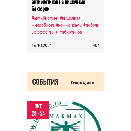
антибиотиков на кишечные
бактерии
#антибиотики
#кишечная
микробиота
#комменсалы
#побочн
ые эффекты антибиотиков
16.10.2021
406
СОБЫТИЯ
Смотреть далее
ОКТ
23 - 24