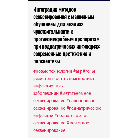
Интеграция методов
секвенирования с машинным
обучением для анализа
чувствительности к
противомикробным препаратам
при педиатрических инфекциях:
современные достижения и
перспективы
#новые технологии
#arg
#гены
резистентности
#диагностика
инфекционных
заболеваний
#метагеномное
секвенирование
#нанопоровое
секвенирование
#педиатрические
инфекции
#полногеномное
секвенирование
#таргетное
секвенирование