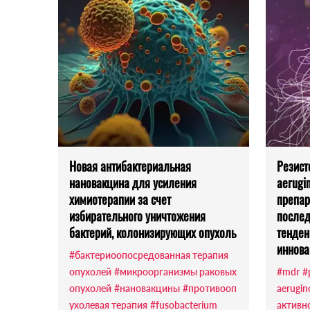
Новая антибактериальная
Резист
нановакцина для усиления
aerugi
химиотерапии за счет
препар
избирательного уничтожения
послед
бактерий, колонизирующих опухоль
тенден
иннова
#бактериоопосредованная терапия
опухолей
#микроорганизмы раковых
#mdr
#
опухолей
#нановакцины
#противооп
aerugin
ухолевая терапия
#fusobacterium
активн