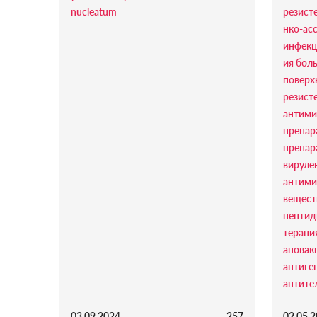
nucleatum
резист
нко-ас
инфек
ия бол
поверх
резист
антими
препар
препар
вируле
антими
вещест
пепти
терапи
ановак
антиге
антите
03.09.2024
257
02.05.