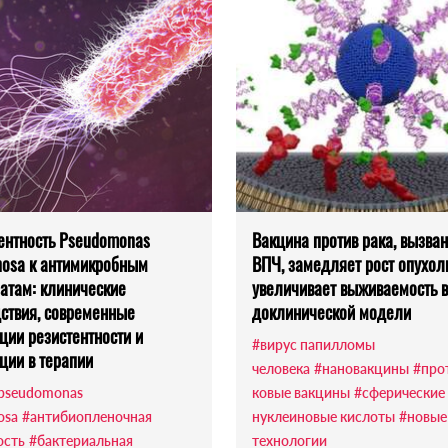
ентность Pseudomonas
Вакцина против рака, вызван
nosa к антимикробным
ВПЧ, замедляет рост опухол
атам: клинические
увеличивает выживаемость в
ствия, современные
доклинической модели
ции резистентности и
#вирус папилломы
ции в терапии
человека
#нановакцины
#про
pseudomonas
ковые вакцины
#сферические
osa
#антибиопленочная
нуклеиновые кислоты
#новые
ость
#бактериальная
технологии