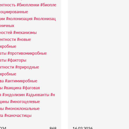
ентность
#биопленки
#биопле
социированные
ции
#колонизация
#колонизац
ьничных
ностей
#механизмы
ентности
#новые
кробные
аты
#противомикробные
аты
#факторы
нтности
#природные
кробные
ва
#антимикробные
ды
#вакцина
#фаговая
я
#эндолизин
#адьюванты
#н
цины
#многоцелевые
ны
#моноклональные
ла
#наночастицы
2024
868
16.02.2026