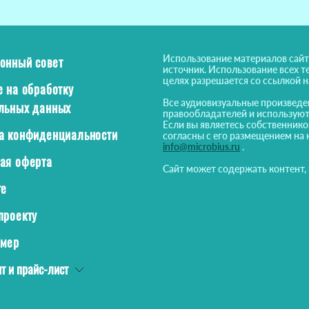
Использование материалов сайт
онный совет
источник. Использование всех т
целях разрешается со ссылкой 
е на обработку
Все аудиовизуальные произведе
льных данных
правообладателей и используют
Если вы являетесь собственнико
а конфиденциальности
согласны с его размещением на 
info@microbius.ru
.
ая оферта
Сайт может содержать контент,
те
проекту
ймер
т и прайс-лист