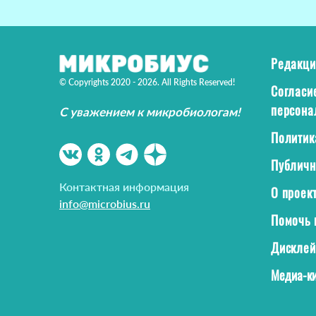
Редакци
© Copyrights 2020 - 2026. All Rights Reserved!
Согласи
персона
С уважением к микробиологам!
Политик
Публичн
Контактная информация
О проек
info@microbius.ru
Помочь 
Дискле
Медиа-ки