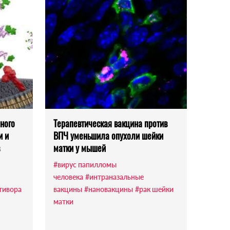
ного
Терапевтическая вакцина против
и и
ВПЧ уменьшила опухоли шейки
матки у мышей
#вирус папилломы
человека
#интраназальные
тивора
вакцины
#нановакцины
#рак шейки
матки