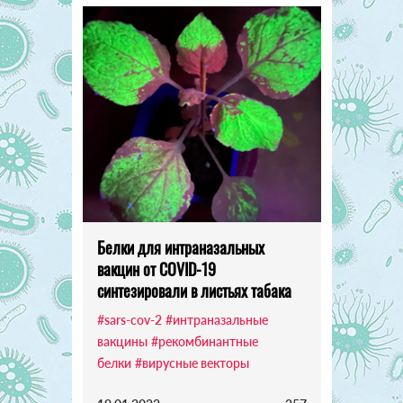
Белки для интраназальных
вакцин от COVID-19
синтезировали в листьях табака
#sars-cov-2
#интраназальные
вакцины
#рекомбинантные
белки
#вирусные векторы