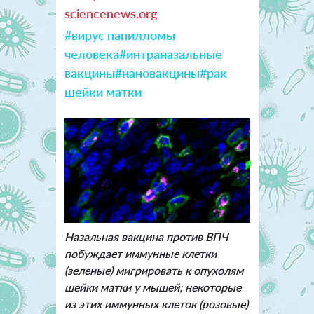
sciencenews.org
#вирус папилломы
человека
#интраназальные
вакцины
#нановакцины
#рак
шейки матки
Назальная вакцина против ВПЧ
побуждает иммунные клетки
(зеленые) мигрировать к опухолям
шейки матки у мышей; некоторые
из этих иммунных клеток (розовые)