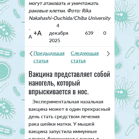
могут атаковать и уничтожать
раковые клетки. Фото: Rika
Nakahashi-Ouchida/Chiba University
4
-
+A
декабря
639
0
A
2025
Предыдущая
Следующая
статья
статья
Вакцина представляет собой
наногель, который
впрыскивается в нос.
Экспериментальная назальная
вакцина может в один прекрасный
день стать средством лечения
рака шейки матки. У мышей
вакцина запустила иммунные
клетки, борющиеся с раком, в