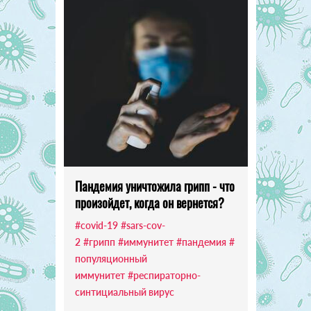
Пандемия уничтожила грипп - что
произойдет, когда он вернется?
#covid-19
#sars-cov-
2
#грипп
#иммунитет
#пандемия
#
популяционный
иммунитет
#респираторно-
синтициальный вирус