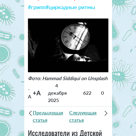
#грипп
#циркадные ритмы
Фото: Hammad Siddiqui on Unsplash
4
-
+A
декабря
622
0
A
2025
Предыдущая
Следующая
статья
статья
Исследователи из Детской