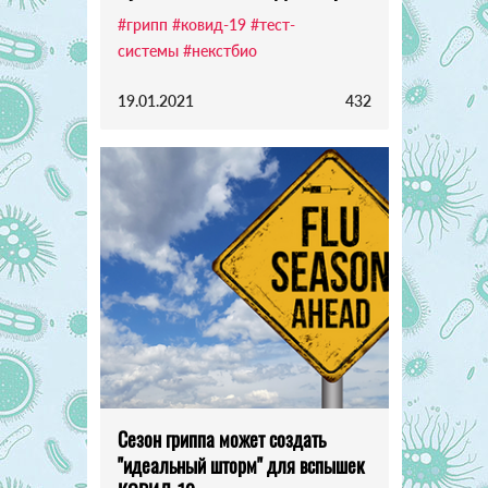
#грипп
#ковид-19
#тест-
системы
#некстбио
19.01.2021
432
Сезон гриппа может создать
"идеальный шторм" для вспышек