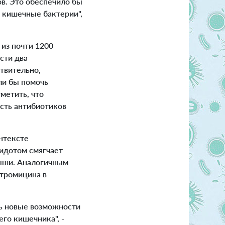
ов. Это обеспечило бы
 кишечные бактерии",
из почти 1200
сти два
твительно,
ли бы помочь
метить, что
сть антибиотиков
нтексте
тидотом смягчает
ыши. Аналогичным
тромицина в
ь новые возможности
го кишечника", -