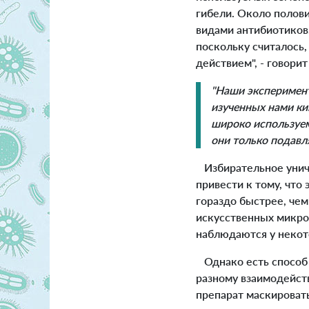
гибели. Около полов
видами антибиотиков
поскольку считалось,
действием", - говори
"Наши эксперимент
изученных нами ки
широко используем
они только подавля
Избирательное унич
привести к тому, чт
гораздо быстрее, чем
искусственных микро
наблюдаются у некот
Однако есть способ 
разному взаимодейст
препарат маскироват