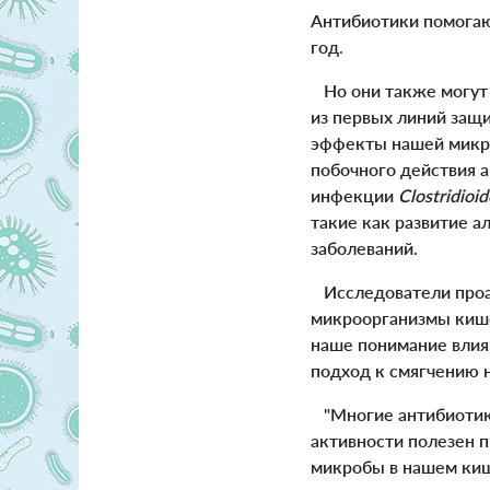
Антибиотики помогаю
год.
Но они также могут 
из первых линий защи
эффекты нашей микр
побочного действия
инфекции
Clostridioide
такие как развитие 
заболеваний.
Исследователи проан
микроорганизмы киш
наше понимание влия
подход к смягчению 
"Многие антибиотики
активности полезен п
микробы в нашем кише