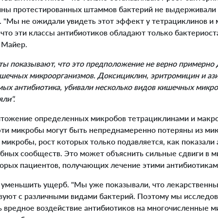
ины протестированных штаммов бактерий не выдерживали 
. "Мы не ожидали увидеть этот эффект у тетрациклинов и 
 что эти классы антибиотиков обладают только бактериос
т Майер.
ы показывают, что это предположение не верно примерно
шечных микроорганизмов. Доксициклин, эритромицин и аз
ых антибиотика, убивали несколько видов кишечных микроб
ли".
тожение определенных микробов тетрациклинами и макр
о эти микробы могут быть непреднамеренно потеряны из м
 микробы, рост которых только подавляется, как показали
бных сообществ. Это может объяснить сильные сдвиги в м
орых пациентов, получающих лечение этими антибиотикам
уменьшить ущерб. "Мы уже показывали, что лекарственны
вуют с различными видами бактерий. Поэтому мы исследов
ь вредное воздействие антибиотиков на многочисленные 