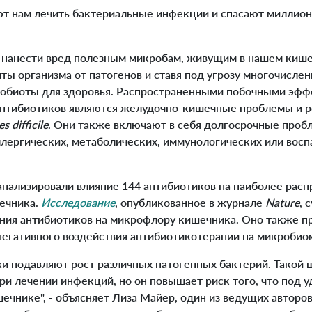
т нам лечить бактериальные инфекции и спасают миллио
нанести вред полезным микробам, живущим в нашем кише
ты организма от патогенов и ставя под угрозу многочисле
обиоты для здоровья. Распространенными побочными эфф
 антибиотиков являются желудочно-кишечные проблемы и
s difficile
. Они также включают в себя долгосрочные проб
аллергических, метаболических, иммунологических или вос
ализировали влияние 144 антибиотиков на наиболее рас
ечника.
Исследование
, опубликованное в журнале
Nature
, 
ния антибиотиков на микрофлору кишечника. Оно также п
негативного воздействия антибиотикотерапии на микробио
 подавляют рост различных патогенных бактерий. Такой 
ри лечении инфекций, но он повышает риск того, что под 
чнике", - объясняет Лиза Майер, один из ведущих авторов