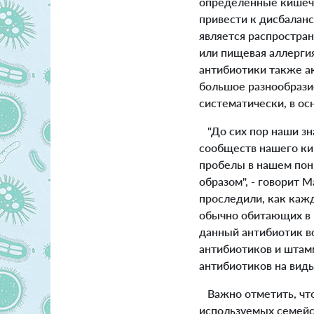
определенные кишечн
привести к дисбалан
является распростра
или пищевая аллерги
антибиотики также ак
большое разнообрази
систематически, в ос
"До сих пор наши зн
сообществ нашего ки
пробелы в нашем пони
образом", - говорит 
проследили, как кажд
обычно обитающих в 
данный антибиотик в
антибиотиков и штам
антибиотиков на вид
Важно отметить, что
используемых семейст