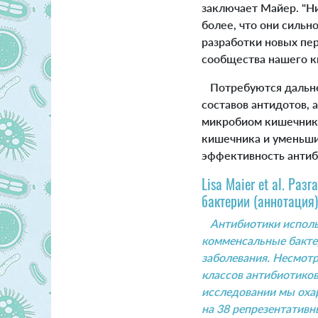
заключает Майер. "Н
более, что они сильн
разработки новых пе
сообщества нашего к
Потребуются дальне
составов антидотов, 
микробиом кишечника
кишечника и уменьши
эффективность антиб
Lisa Maier et al. Ра
бактерии (аннотация)
Антибиотики исполь
комменсальные бакте
заболевания. Несмотр
классов антибиотиков
исследовании мы оха
на 38 репрезентативн