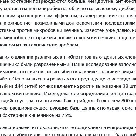
ые бактерии повреждаются больше, чем другие, антибио
су состава нашей микробиоты, обычно называемому дисбак
ненным краткосрочным эффектом, а аллергические состояни
я, и ожирение - возможными долгосрочными последствиями.
тивны против микробов кишечника, известен уже давно, но
е микробов, которые мы носим в своем кишечнике, еще не
новном из-за технических проблем.
ания о влиянии различных антибиотиков на отдельных чле
шечника были разрозненными. Наше исследование заполн
мании того, какой тип антибиотика влияет на какие виды 
Майер. Основываясь на результатах предыдущего исследова
ый из 144 антибиотиков влияет на рост и выживание 38 ш
нашем кишечнике. Исследователи определили концентрац
оздействует на эти штаммы бактерий, для более чем 800 
мов, расширив существующие базы данных по характерист
ы бактерий в кишечнике на 75%.
 эксперименты показали, что тетрациклины и макролиды 
ва антибиотиков - не только останавливают рост бактерий,