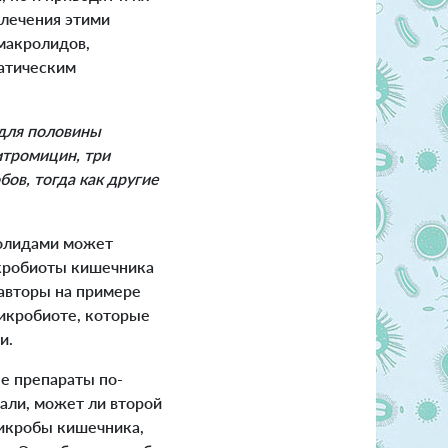
лечения этими
макролидов,
татическим
 для половины
итромицин, три
ов, тогда как другие
олидами может
икробиоты кишечника
 авторы на примере
икробиоте, которые
и.
е препараты по-
али, может ли второй
микробы кишечника,