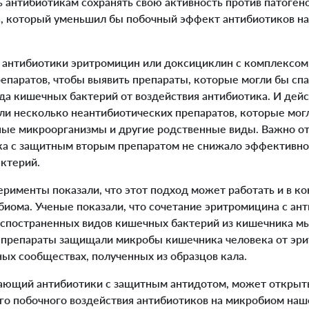
ь антибиотикам сохранять свою активность против патоген
а, который уменьшил бы побочный эффект антибиотиков на
нтибиотики эритромицин или доксициклин с комплексом 
епаратов, чтобы выявить препараты, которые могли бы спа
да кишечных бактерий от воздействия антибиотика. И дейс
ли несколько неантибиотических препаратов, которые мог
ные микроорганизмы и другие родственные виды. Важно от
ка с защитным вторым препаратом не снижало эффективно
актерий.
менты показали, что этот подход может работать и в ко
иома. Ученые показали, что сочетание эритромицина с ан
спостраненных видов кишечных бактерий из кишечника м
 препараты защищали микробы кишечника человека от эри
ых сообществах, полученных из образцов кала.
ающий антибиотики с защитным антидотом, может открыт
го побочного воздействия антибиотиков на микробиом наше