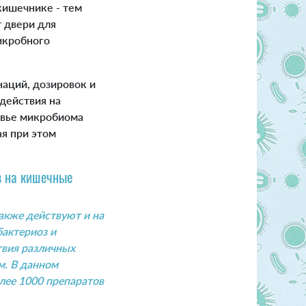
кишечнике - тем
т двери для
икробного
аций, дозировок и
действия на
овье микробиома
я при этом
ов на кишечные
акже действуют и на
актериоз и
твия различных
м. В данном
лее 1000 препаратов