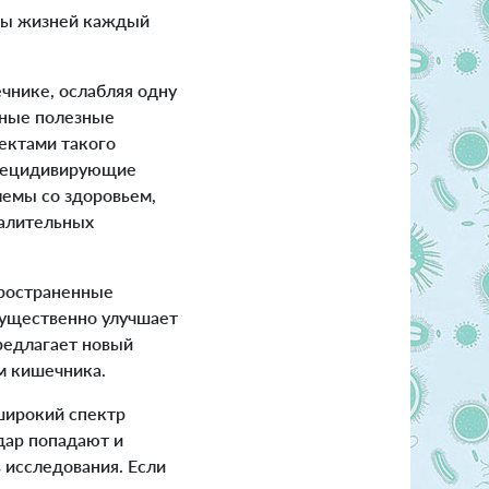
ны жизней каждый
чнике, ослабляя одну
нные полезные
ектами такого
 рецидивирующие
лемы со здоровьем,
палительных
пространенные
существенно улучшает
редлагает новый
м кишечника.
широкий спектр
удар попадают и
 исследования. Если