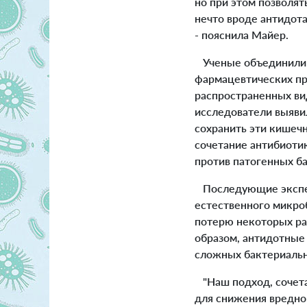
но при этом позволят
нечто вроде антидот
- пояснила Майер.
Ученые объединили а
фармацевтических пр
распространенных ви
исследователи выяви
сохранить эти кишеч
сочетание антибиоти
против патогенных б
Последующие экспери
естественного микроб
потерю некоторых ра
образом, антидотные
сложных бактериальн
"Наш подход, сочет
для снижения вредно