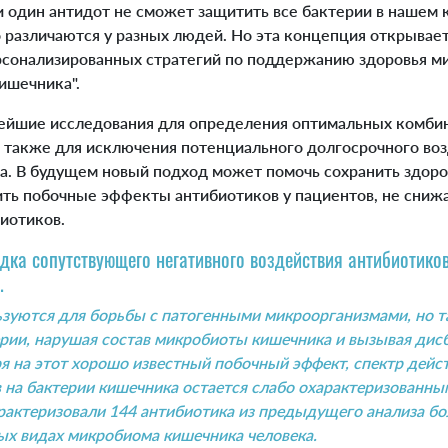
и один антидот не сможет защитить все бактерии в нашем 
о различаются у разных людей. Но эта концепция открывае
рсонализированных стратегий по поддержанию здоровья м
ишечника".
йшие исследования для определения оптимальных комбин
а также для исключения потенциального долгосрочного воз
. В будущем новый подход может помочь сохранить здор
ть побочные эффекты антибиотиков у пациентов, не снижа
иотиков.
згадка сопутствующего негативного воздействия антибиотик
.
зуются для борьбы с патогенными микроорганизмами, но т
рии, нарушая состав микробиоты кишечника и вызывая дисб
я на этот хорошо известный побочный эффект, спектр дейс
 на бактерии кишечника остается слабо охарактеризованны
рактеризовали 144 антибиотика из предыдущего анализа бо
ых видах микробиома кишечника человека.