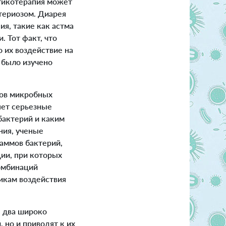
тикотерапия может
териозом. Диарея
я, такие как астма
 Тот факт, что
 их воздействие на
 было изучено
нов микробных
яет серьезные
бактерий и каким
ния, ученые
таммов бактерий,
ии, при которых
комбинаций
икам воздействия
- два широко
 но и приводят к их