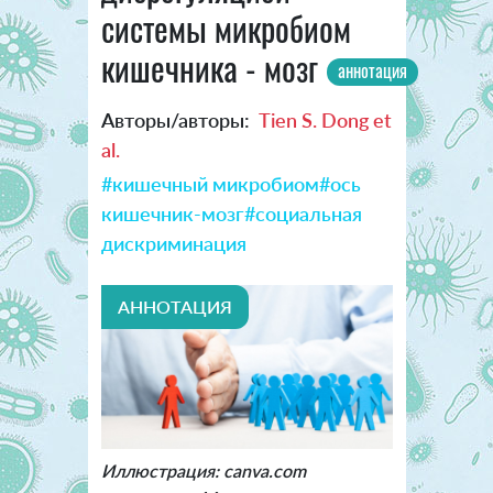
системы микробиом
кишечника - мозг
аннотация
Авторы/авторы:
Tien S. Dong et
al.
#кишечный микробиом
#ось
кишечник-мозг
#социальная
дискриминация
АННОТАЦИЯ
Иллюстрация: canva.com