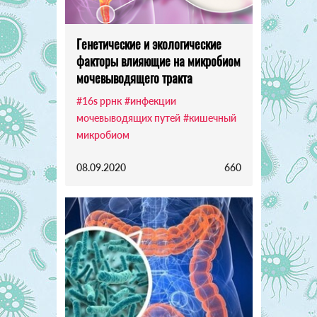
Генетические и экологические
факторы влияющие на микробиом
мочевыводящего тракта
#16s ррнк
#инфекции
мочевыводящих путей
#кишечный
микробиом
08.09.2020
660