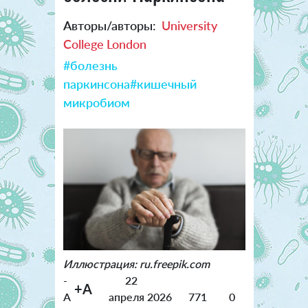
Авторы/авторы:
University
College London
#болезнь
паркинсона
#кишечный
микробиом
Иллюстрация: ru.freepik.com
-
22
+A
A
апреля 2026
771
0