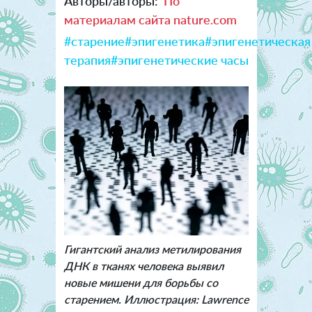
Авторы/авторы:
По
материалам сайта nature.com
#старение
#эпигенетика
#эпигенетическая
терапия
#эпигенетические часы
Гигантский анализ метилирования
ДНК в тканях человека выявил
новые мишени для борьбы со
старением. Иллюстрация: Lawrence