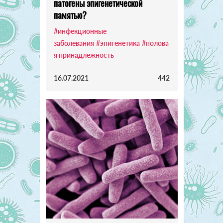
патогены эпигенетической
памятью?
#инфекционные
заболевания
#эпигенетика
#полова
я принадлежность
16.07.2021
442