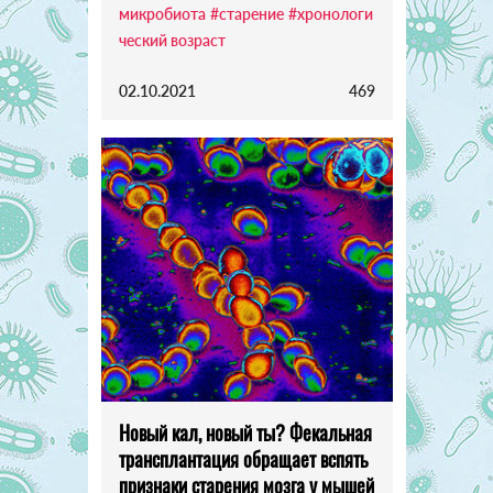
микробиота
#старение
#хронологи
ческий возраст
02.10.2021
469
Новый кал, новый ты? Фекальная
трансплантация обращает вспять
признаки старения мозга у мышей