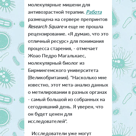
молекулярные мишени для
антивозрастной терапии.
Работа
размещена на сервере препринтов
Research Squar
e
и еще не прошла
рецензирование. «Я думаю, что это
отличный ресурс» для понимания
процесса старения, - отмечает
Жоао Педро Магальхаес,
молекулярный биолог из
Бирмингемского университета
(Великобритания). "Насколько мне
известно, этот мета-анализ данных
о метилировании в разных органах
- самый большой из собранных на
сегодняшний день. Я уверен, что
он будет ценен для
исследователей".
Исследователи уже могут