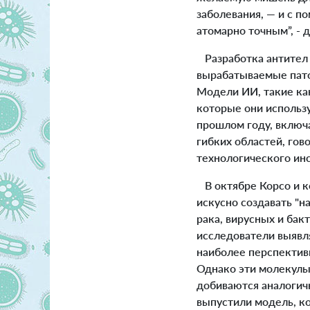
заболевания, — и с 
атомарно точным”, - 
Разработка антител 
вырабатываемые пато
Модели ИИ, такие как
которые они использ
прошлом году, включ
гибких областей, гов
технологического инс
В октябре Корсо и ко
искусно создавать "н
рака, вирусных и бак
исследователи выявл
наиболее перспективн
Однако эти молекулы
добиваются аналогич
выпустили модель, к