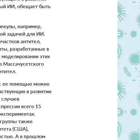
мый ИИ, обещает быть
екулы, например,
й задачей для ИИ.
участков антител,
ты, разработанные в
и моделировании этих
из Массачусетского
нтител.
о с ее помощью можно
частвующих в развитии
 случаев
прессии всего 15
экспериментах.
 группы также
итета (США),
остью. А в прошлом