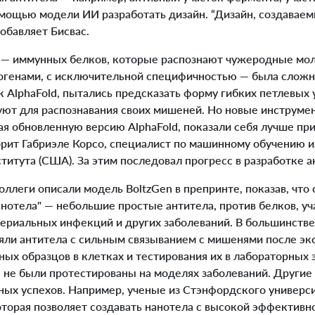
помощью модели ИИ разработать дизайн. “Дизайн, создавае
добавляет Бисвас.
— иммунных белков, которые распознают чужеродные мол
генами, с исключительной специфичностью — была сложно
 AlphaFold, пытались предсказать форму гибких петлевых 
уют для распознавания своих мишеней. Но новые инструмен
ая обновленную версию AlphaFold, показали себя лучше пр
орит Габриэле Корсо, специалист по машинному обучению 
титута (США). За этим последовал прогресс в разработке а
ллеги описали модель BoltzGen в препринте, показав, чт
анотела" — небольшие простые антитела, против белков, у
териальных инфекций и других заболеваний. В большинстве
яли антитела с сильным связыванием с мишенями после экс
ых образцов в клетках и тестирования их в лабораторных 
 не были протестированы на моделях заболеваний. Другие
ных успехов. Например, ученые из Стэнфордского универс
оторая позволяет создавать нанотела с высокой эффективн