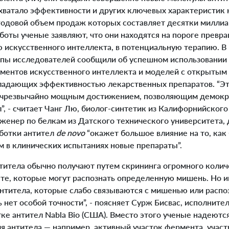
 хватало эффективности и других ключевых характеристик
 годовой объем продаж которых составляет десятки миллиа
аботы ученые заявляют, что они находятся на пороге превр
 искусственного интеллекта, в потенциальную терапию. В
пы исследователей сообщили об успешном использовании
ментов искусственного интеллекта и моделей с открытым
бладающих эффективностью лекарственных препаратов. “Э
я чрезвычайно мощным достижением, позволяющим демокр
”, - считает Чанг Лю, биолог-синтетик из Калифорнийского
енер по белкам из Датского технического университета, д
аботки антител
de novo
“окажет большое влияние на то, как
м в клинических испытаниях новые препараты”.
итела обычно получают путем скрининга огромного колич
 те, которые могут распознать определенную мишень. Но и
антитела, которые слабо связываются с мишенью или расп
сь нет особой точности”, - поясняет Сурж Бисвас, исполнит
ке антител Nabla Bio (США). Вместо этого ученые надеютс
 антитела — например, активный участок фермента, участ