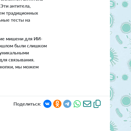
Эти антитела,
ием традиционных
ьные тесты на
шие мишени для ИИ-
прошлом были слишком
 уникальными
для связывания.
 кнопки, мы можем
Поделиться: