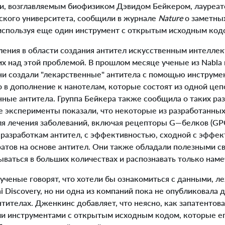
и, возглавляемым биофизиком Дэвидом Бейкером, лауреа
ского университета, сообщили в журнале
Nature
о заметных
 используя еще один инструмент с открытым исходным код
ния в области создания антител искусственным интеллек
 над этой проблемой. В прошлом месяце ученые из Nabla и
они создали "лекарственные" антитела с помощью инструме
о в дополнение к нанотелам, которые состоят из одной це
ные антитела. Группа Бейкера также сообщила о таких раз
е эксперименты показали, что некоторые из разработанны
я лечения заболеваний, включая рецепторы G—белков (GP
разработкам антител, с эффективностью, сходной с эффе
атов на основе антител. Они также обладали полезными св
ваться в больших количествах и распознавать только нам
ченые говорят, что хотели бы ознакомиться с данными, л
i Discovery, но ни одна из компаний пока не опубликовала 
тителах. Дженкинс добавляет, что неясно, как запатенто
ми инструментами с открытым исходным кодом, которые е