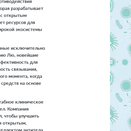
ротиводействия
торая разрабатывает
л с открытым
ет ресурсов для
широкой экосистемы
анные исключительно
нию Лю, новейшие
ффективность для
ость связывания,
ого момента, когда
 средств на основе
табное клиническое
ел. Компания
, чтобы улучшить
ся открытым,
теллектом антитела