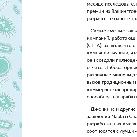
месяце исследовател
премии из Вашингтон
разработке нанотел,
Самые смелые заявле
компаний, работающих
(США), заявили, что 
компании заявили, чт
они создали полноцен
отчете. Лабораторны
различные мишени дл
вызов традиционным 
коммерческих препар
способность вырабаты
Дженкинс и другие у
заявлений Nabla и Cha
разработанных ими ан
соотносятся с лучши