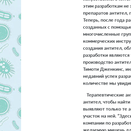
этим разработкам не
препаратов антител,
Теперь, после года р
созданных с помощью
многочисленные груп
коммерческих инстру
создания антител, о
разработки являютс
производство антител
Тимоти Дженкинс, инж
недавний успех разр
количестве мы увиди
Терапевтические ант
антител, чтобы найти
выявляют только те 
участок на ней. “Зде
компании по разработ
желаемую мишень для