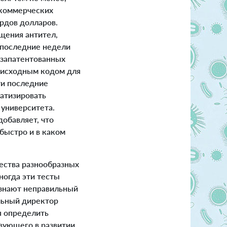
 коммерческих
рдов долларов.
ащения антител,
 последние недели
 запатентованных
 исходным кодом для
ти последние
атизировать
 университета.
обавляет, что
 быстро и в каком
ества разнообразных
ногда эти тесты
ознают неправильный
ельный директор
я определить
вующего в развитии