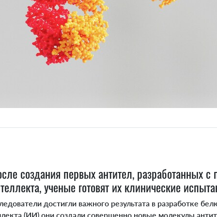
после создания первых антител, разработанных с
теллекта, ученые готовят их клинические испыта
едователи достигли важного результата в разработке бел
лекта (ИИ) они создали совершенно новые молекулы антит