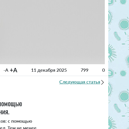
+A
-A
11 декабря 2025
799
0
Следующая статья
 помощью
ния.
ков: с помощью
ел. Тем не менее,