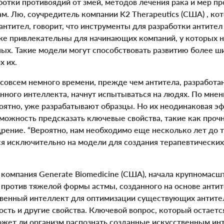
ботки противоядий от змей, методов лечения рака и мер п
м. Лю, соучредитель компании K2 Therapeutics (США) , ко
антител, говорит, что инструменты для разработки антите
е привлекательны для начинающих компаний, у которых н
ных. Такие модели могут способствовать развитию более 
х их.
овсем немного времени, прежде чем антитела, разработ
нного интеллекта, начнут испытываться на людях. По мне
оятно, уже разрабатывают образцы. Но их неодинаковая э
можность предсказать ключевые свойства, такие как прочн
рение. “Вероятно, нам необходимо еще несколько лет до т
я исключительно на модели для создания терапевтических
омпания Generate Biomedicine (США), начала крупномасш
 против тяжелой формы астмы, созданного на основе антит
твенный интеллект для оптимизации существующих антител
ость и другие свойства. Ключевой вопрос, который остает
может ли организм распознать созданные искусственным ин