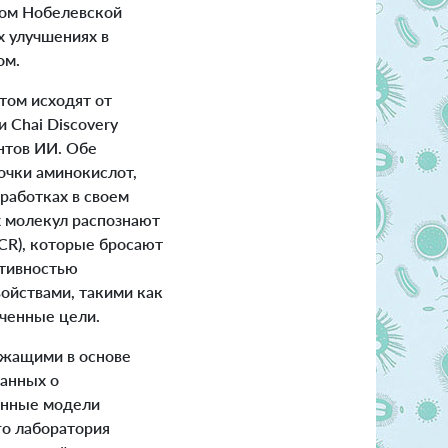
том Нобелевской
 улучшениях в
ом.
том исходят от
 Chai Discovery
нтов ИИ. Обе
почки аминокислот,
работках в своем
х молекул распознают
CR), которые бросают
ктивностью
ойствами, такими как
еченные цели.
ежащими в основе
данных о
ванные модели
го лаборатория