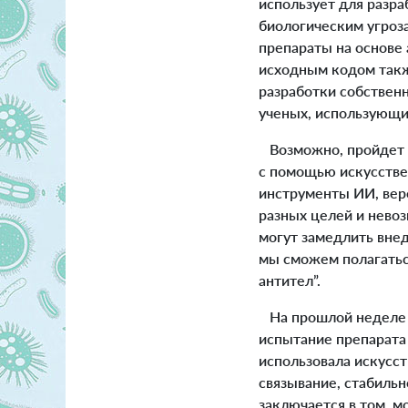
использует для разра
биологическим угроза
препараты на основе 
исходным кодом такж
разработки собствен
ученых, использующи
Возможно, пройдет с
с помощью искусстве
инструменты ИИ, вер
разных целей и невоз
могут замедлить внед
мы сможем полагатьс
антител”.
На прошлой неделе к
испытание препарата
использовала искусс
связывание, стабильн
заключается в том, 