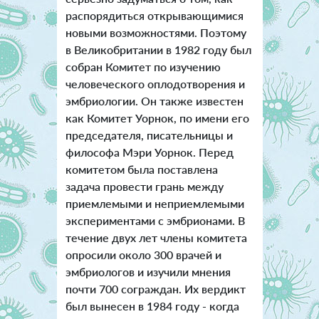
распорядиться открывающимися
новыми возможностями. Поэтому
в Великобритании в 1982 году был
собран Комитет по изучению
человеческого оплодотворения и
эмбриологии. Он также известен
как Комитет Уорнок, по имени его
председателя, писательницы и
философа Мэри Уорнок. Перед
комитетом была поставлена
задача провести грань между
приемлемыми и неприемлемыми
экспериментами с эмбрионами. В
течение двух лет члены комитета
опросили около 300 врачей и
эмбриологов и изучили мнения
почти 700 сограждан. Их вердикт
был вынесен в 1984 году - когда