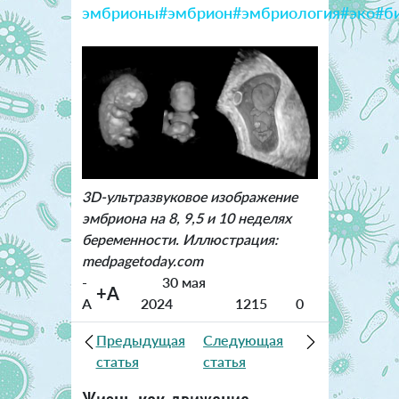
эмбрионы
#эмбрион
#эмбриология
#эко
#б
3D-ультразвуковое изображение
эмбриона на 8, 9,5 и 10 неделях
беременности. Иллюстрация:
medpagetoday.com
-
30 мая
+A
A
2024
1215
0
Предыдущая
Следующая
статья
статья