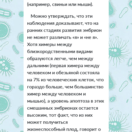
(например, свиньи или мыши).
Можно утверждать, что эти
наблюдения доказывают, что на
ранних стадиях развития эмбрион
не может различать «я» и «не я».
Хотя химеры между
близкородственными видами
образуются легче, чем между
дальними (первая химера между
человеком и обезьяной состояла
на 7% из человеческих клеток, что
гораздо больше, чем большинство
химер между человеком и
мышью), а уровень апоптоза в этих
смешанных эмбрионах остается
высоким, тот факт, что из них
может получиться
жизнеспособный плод, говорит о