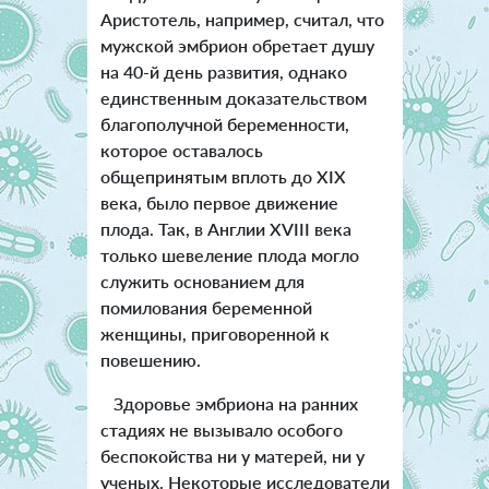
Аристотель, например, считал, что
мужской эмбрион обретает душу
на 40-й день развития, однако
единственным доказательством
благополучной беременности,
которое оставалось
общепринятым вплоть до XIX
века, было первое движение
плода. Так, в Англии XVIII века
только шевеление плода могло
служить основанием для
помилования беременной
женщины, приговоренной к
повешению.
Здоровье эмбриона на ранних
стадиях не вызывало особого
беспокойства ни у матерей, ни у
ученых. Некоторые исследователи