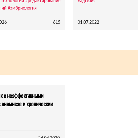
 технологии
#редактирование
#адгезия
ний
#эмбриология
2026
615
01.07.2022
ок с неэффективными
 анамнезе и хроническим
24.04.2020