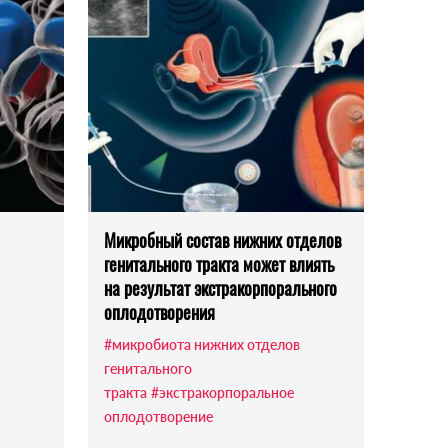
Микробный состав нижних отделов
генитального тракта может влиять
на результат экстракорпорального
оплодотворения
#микробиота нижних отделов
генитального
тракта
#экстракорпоральное
оплодотворение