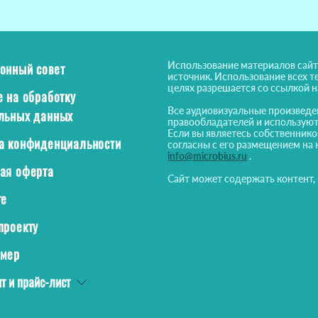
Использование материалов сайт
онный совет
источник. Использование всех т
целях разрешается со ссылкой 
е на обработку
Все аудиовизуальные произведе
льных данных
правообладателей и используют
Если вы являетесь собственнико
а конфиденциальности
согласны с его размещением на 
info@microbius.ru
.
ая оферта
Сайт может содержать контент,
те
проекту
ймер
т и прайс-лист