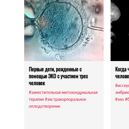
Первые дети, рожденные с
Когда 
помощью ЭКО с участием трех
челове
человек
#исску
#заместительная митохондриальная
эмбри
терапия
#экстракорпоральное
#эко
#
оплодотворение