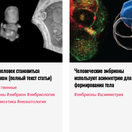
человек становиться
Человеческие эмбрионы
ком (полный текст статьи)
используют асимметрию для
формирования тела
ственные
оны
#эмбрион
#эмбриология
#эмбрионы
#асимметрия
биоэтика
#неонатология