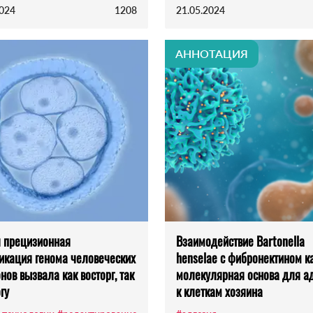
2024
1208
21.05.2024
АННОТАЦИЯ
 прецизионная
Взаимодействие Bartonella
кация генома человеческих
henselae с фибронектином к
нов вызвала как восторг, так
молекулярная основа для а
гу
к клеткам хозяина