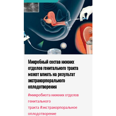
Микробный состав нижних
отделов генитального тракта
может влиять на результат
экстракорпорального
оплодотворения
#микробиота нижних отделов
генитального
тракта
#экстракорпоральное
оплодотворение