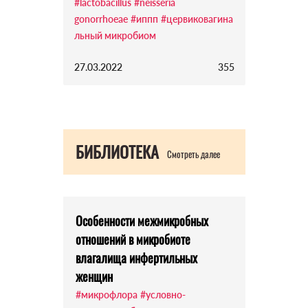
#lactobacillus
#neisseria
gonorrhoeae
#иппп
#цервиковагина
льный микробиом
27.03.2022
355
БИБЛИОТЕКА
Смотреть далее
Особенности межмикробных
отношений в микробиоте
влагалища инфертильных
женщин
#микрофлора
#условно-