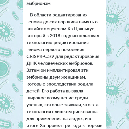
эмбрионам.
В области редактирования
генома до сих пор жива память о
китайском ученом Хэ Цзянькуе,
который в 2018 году использовал
технологию редактирования
генома первого поколения
CRISPR-Cas9 для редактирования
ДНК человеческих эмбрионов.
Затем он имплантировал эти
эмбрионы двум женщинам,
которые впоследствии родили
детей. Его работа вызвала
широкое возмущение среди
ученых, которые заявили, что эта
технология слишком рискованна
для применения на людях, и в
итоге Хэ провел три года в тюрьме