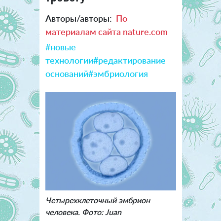
Авторы/авторы:
По
материалам сайта nature.com
#новые
технологии
#редактирование
оснований
#эмбриология
Четырехклеточный эмбрион
человека. Фото: Juan