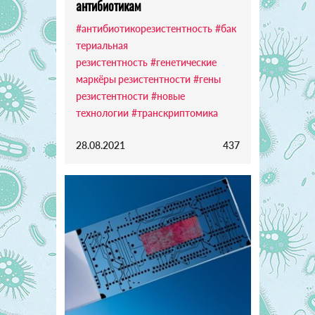
антибиотикам
#антибиотикорезистентность
#бак
териальная
резистентность
#генетические
маркёры резистентности
#гены
резистентности
#новые
технологии
#транскриптомика
28.08.2021
437