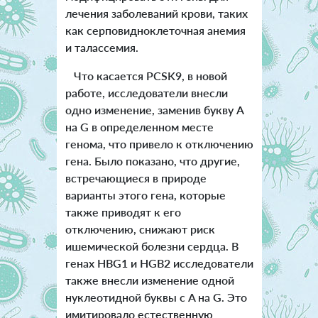
лечения заболеваний крови, таких
как серповидноклеточная анемия
и талассемия.
Что касается PCSK9, в новой
работе, исследователи внесли
одно изменение, заменив букву A
на G в определенном месте
генома, что привело к отключению
гена. Было показано, что другие,
встречающиеся в природе
варианты этого гена, которые
также приводят к его
отключению, снижают риск
ишемической болезни сердца. В
генах HBG1 и HGB2 исследователи
также внесли изменение одной
нуклеотидной буквы с A на G. Это
имитировало естественную