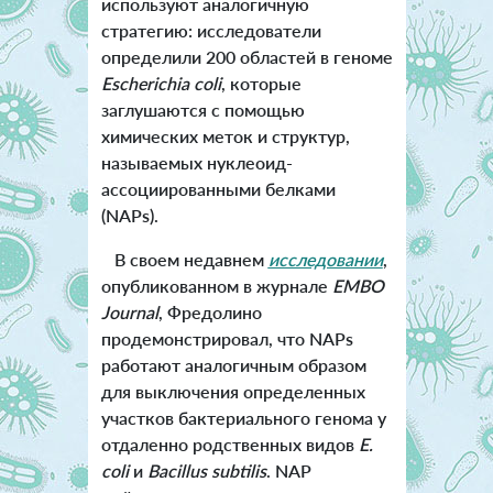
используют аналогичную
стратегию: исследователи
определили 200 областей в геноме
Escherichia coli
, которые
заглушаются с помощью
химических меток и структур,
называемых нуклеоид-
ассоциированными белками
(NAPs).
В своем недавнем
исследовании
,
опубликованном в журнале
EMBO
Journal
, Фредолино
продемонстрировал, что NAPs
работают аналогичным образом
для выключения определенных
участков бактериального генома у
отдаленно родственных видов
E.
coli
и
Bacillus subtilis
. NAP