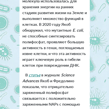
молекула использовалась для
хранения энергии на ранних
стадиях развития жизни на Земле и
выполняет множество функций в
клетках. В 2020 году Якоб
обнаружил, что мутантные
E. coli
,
не способные синтезировать
полифосфат, проявляют большую
активность в генах, поглощаемых
извне клетки, и что эта активность
играет ключевую роль в гибели
клеток при повреждении ДНК.
В
статье
в журнале
Science
Advances
Якоб и Фредолино
показали, что отрицательно
заряженный полифосфат
связывается с положительно
заряженными NAPs с помощью