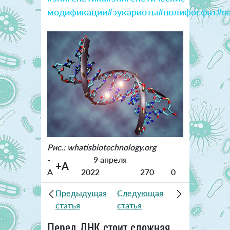
модификации
#эукариоты
#полифосфат
#n
Рис.: whatisbiotechnology.org
-
9 апреля
+A
A
2022
270
0
Предыдущая
Следующая
статья
статья
Перед ДНК стоит сложная