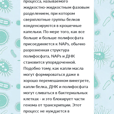
процесса, называемого
жидкостно-жидкостным фазовым
разделением, при котором
сверхплотные группы белков
конденсируются в крошечные
капельки. По мере того, как все
больше и больше полифосфата
присоединяется к NAPs, обычно
разрозненная структура
полифосфата, NAPs и ДНК
становится упорядоченной.
Подобно тому, как капли масла
могут формироваться даже в
хорошо перемешанном винегрете,
капли белка, ДНК и полифосфата
могут сливаться в бактериальных
клетках - и это блокирует части
генома от транскрипции. Этот
процесс не нуждается в