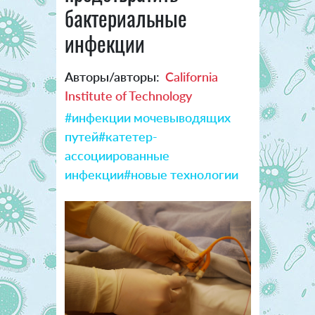
бактериальные
инфекции
Авторы/авторы:
California
Institute of Technology
#инфекции мочевыводящих
путей
#катетер-
ассоциированные
инфекции
#новые технологии