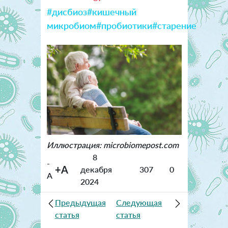
#дисбиоз
#кишечный
микробиом
#пробиотики
#старение
Иллюстрация: microbiomepost.com
8
-
+A
декабря
307
0
A
2024
Предыдущая
Следующая
статья
статья