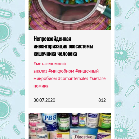
Непревзойденная
инвентаризация экосистемы
кишечника человека
#метагеномный
анализ
#микробиом
#кишечный
микробиом
#comantemales
#метаге
номика
30.07.2020
812