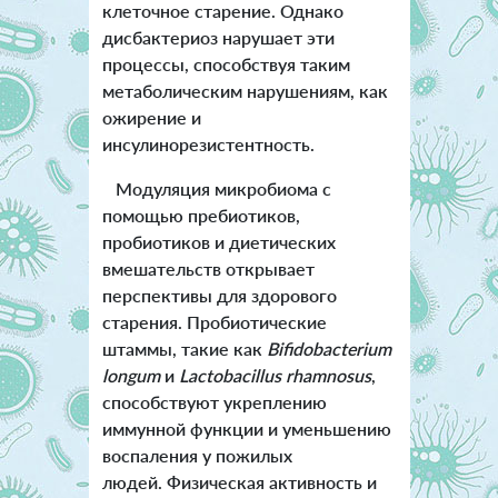
клеточное старение. Однако
дисбактериоз нарушает эти
процессы, способствуя таким
метаболическим нарушениям, как
ожирение и
инсулинорезистентность.
Модуляция микробиома с
помощью пребиотиков,
пробиотиков и диетических
вмешательств открывает
перспективы для здорового
старения. Пробиотические
штаммы, такие как
Bifidobacterium
longum
и
Lactobacillus rhamnosus
,
способствуют укреплению
иммунной функции и уменьшению
воспаления у пожилых
людей. Физическая активность и