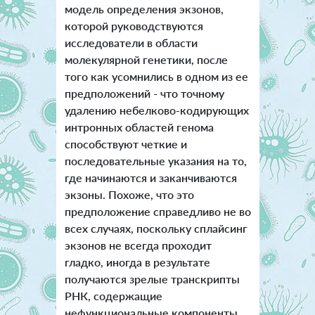
модель определения экзонов,
которой руководствуются
исследователи в области
молекулярной генетики, после
того как усомнились в одном из ее
предположений - что точному
удалению небелково-кодирующих
интронных областей генома
способствуют четкие и
последовательные указания на то,
где начинаются и заканчиваются
экзоны. Похоже, что это
предположение справедливо не во
всех случаях, поскольку сплайсинг
экзонов не всегда проходит
гладко, иногда в результате
получаются зрелые транскрипты
РНК, содержащие
нефункциональные компоненты.