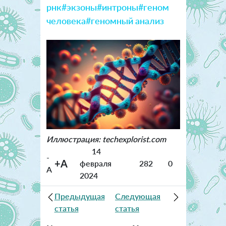
рнк
#экзоны
#интроны
#геном
человека
#геномный анализ
Иллюстрация: techexplorist.com
14
-
+A
февраля
282
0
A
2024
Предыдущая
Следующая
статья
статья