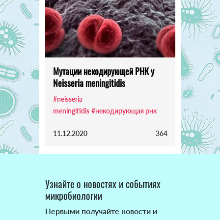
Мутации некодирующей РНК у
Neisseria meningitidis
#neisseria
meningitidis
#некодирующая рнк
11.12.2020
364
Узнайте о новостях и событиях
микробиологии
Первыми получайте новости и