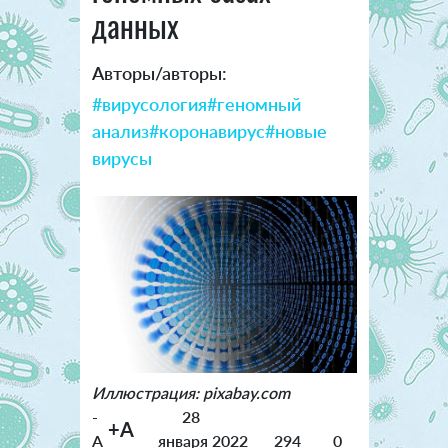
данных
Авторы/авторы:
#вирусология
#геномный
анализ
#коронавирус
#новые
вирусы
Иллюстрация: pixabay.com
-
28
+A
A
января 2022
294
0