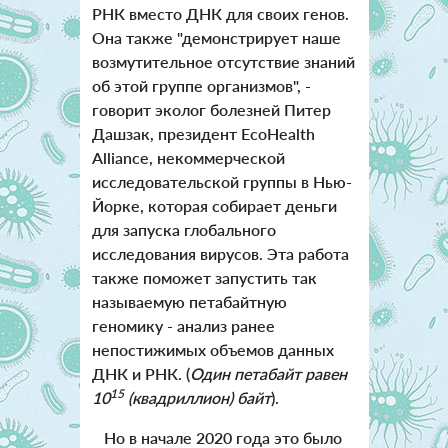
РНК вместо ДНК для своих генов.
Она также "демонстрирует наше
возмутительное отсутствие знаний
об этой группе организмов", -
говорит эколог болезней Питер
Дашзак, президент EcoHealth
Alliance, некоммерческой
исследовательской группы в Нью-
Йорке, которая собирает деньги
для запуска глобального
исследования вирусов. Эта работа
также поможет запустить так
называемую петабайтную
геномику - анализ ранее
непостижимых объемов данных
ДНК и РНК. (
Один петабайт равен
15
10
(квадриллион) байт
).
Но в начале 2020 года это было