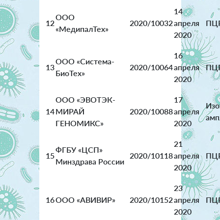
14
ООО
12
2020/10032
апреля
ПЦ
«МедипалТех»
2020
16
ООО «Система-
13
2020/10064
апреля
ПЦ
БиоТех»
2020
ООО «ЭВОТЭК-
17
Изо
14
МИРАЙ
2020/10088
апреля
амп
ГЕНОМИКС»
2020
21
ФГБУ «ЦСП»
15
2020/10118
апреля
ПЦ
Минздрава России
2020
23
16
ООО «АВИВИР»
2020/10152
апреля
ПЦ
2020