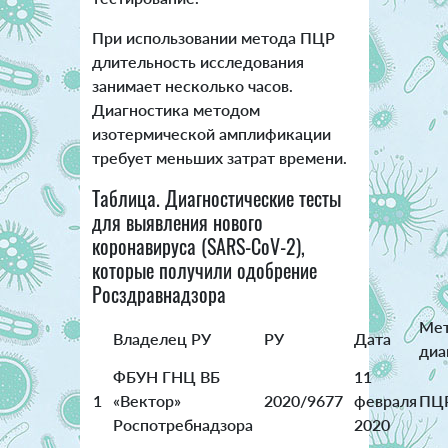
При использовании метода ПЦР
длительность исследования
занимает несколько часов.
Диагностика методом
изотермической амплификации
требует меньших затрат времени.
Таблица. Диагностические тесты
для выявления нового
коронавируса (SARS-CoV-2),
которые получили одобрение
Росздравнадзора
Ме
Владелец РУ
РУ
Дата
диа
ФБУН ГНЦ ВБ
11
1
«Вектор»
2020/9677
февраля
ПЦ
Роспотребнадзора
2020