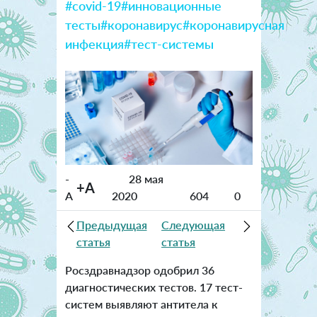
#covid-19
#инновационные
тесты
#коронавирус
#коронавирусная
инфекция
#тест-системы
-
28 мая
+A
A
2020
604
0
Предыдущая
Следующая
статья
статья
Росздравнадзор одобрил 36
диагностических тестов. 17 тест-
систем выявляют антитела к