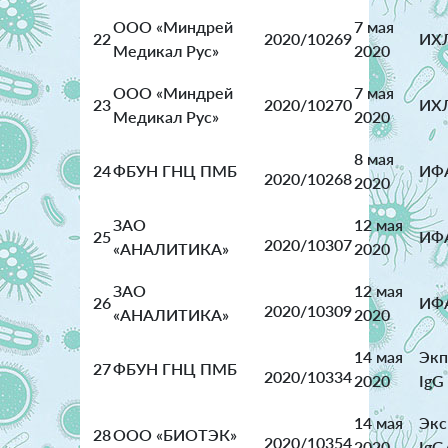
ООО «Миндрей
7 мая
22
2020/10269
ИХЛ
Медикал Рус»
2020
ООО «Миндрей
7 мая
23
2020/10270
ИХЛ
Медикал Рус»
2020
8 мая
24
ФБУН ГНЦ ПМБ
ИФА
2020/10268
2020
ЗАО
12 мая
25
ИФА
2020/10307
«АНАЛИТИКА»
2020
ЗАО
12 мая
26
ИФА
2020/10309
«АНАЛИТИКА»
2020
14 мая
Экп
27
ФБУН ГНЦ ПМБ
2020/10334
2020
IgG
14 мая
Экс
28
ООО «БИОТЭК»
2020/10354
2020
IgG