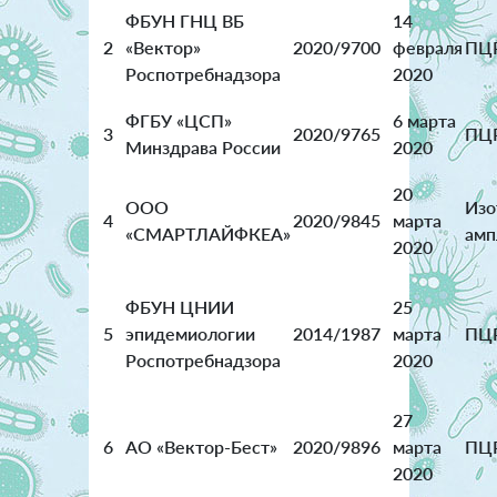
ФБУН ГНЦ ВБ
14
2
«Вектор»
2020/9700
февраля
ПЦ
Роспотребнадзора
2020
ФГБУ «ЦСП»
6 марта
3
2020/9765
ПЦ
Минздрава России
2020
20
ООО
Изо
4
2020/9845
марта
«СМАРТЛАЙФКЕА»
амп
2020
ФБУН ЦНИИ
25
5
эпидемиологии
2014/1987
марта
ПЦ
Роспотребнадзора
2020
27
6
АО «Вектор-Бест»
2020/9896
марта
ПЦ
2020