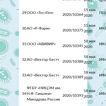
15 мая
29
ООО «ТестГен»
ПЦ
2020/10364
2020
15 мая
30
АО «Р-Фарм»
ИХА
2020/10375
2020
18 мая
31
ООО «АВИВИР»
ИХА
2020/10345
2020
18 мая
32
АО «Вектор-Бест»
ИФА
2020/10388
2020
18 мая
33
АО «Вектор-Бест»
ИФА
2020/10389
2020
ФГБУ «НИЦЭМ им.
18 мая
34
Н.Ф. Гамалеи»
ИФА
2020/10393
2020
Минздрава России