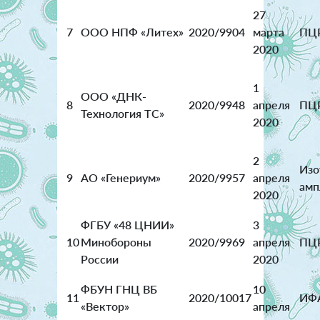
27
7
ООО НПФ «Литех»
2020/9904
марта
ПЦ
2020
1
ООО «ДНК-
8
2020/9948
апреля
ПЦ
Технология ТС»
2020
2
Изо
9
АО «Генериум»
2020/9957
апреля
амп
2020
ФГБУ «48 ЦНИИ»
3
10
Минобороны
2020/9969
апреля
ПЦ
России
2020
ФБУН ГНЦ ВБ
10
11
2020/10017
ИФА
«Вектор»
апреля