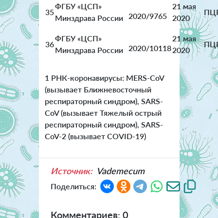
ФГБУ «ЦСП»
21 мая
35
ПЦ
2020/9765
Минздрава России
2020
ФГБУ «ЦСП»
21 мая
36
ПЦ
2020/10118
Минздрава России
2020
1 РНК-коронавирусы: MERS-CoV
(вызывает Ближневосточный
респираторный синдром), SARS-
CoV (вызывает Тяжелый острый
респираторный синдром), SARS-
CoV-2 (вызывает COVID-19)
Источник:
Vademecum
Поделиться:
Комментариев: 0