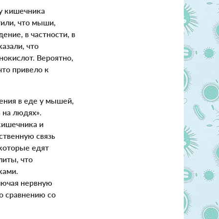
у кишечника
или, что мыши,
ние, в частности, в
азали, что
окислот. Вероятно,
что привело к
ения в еде у мышей,
 на людях».
кишечника и
ственную связь
 которые едят
литы, что
ками.
лючая нервную
о сравнению со