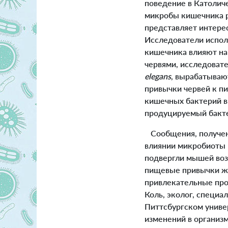
поведение в Католич
микробы кишечника р
представляет интере
Исследователи испол
кишечника влияют на
червями, исследоват
elegans
, вырабатываю
привычки червей к пи
кишечных бактерий 
продуцируемый бакте
Сообщения, получен
влиянии микробиоты 
подвергли мышей воз
пищевые привычки жи
привлекательные прод
Коль, эколог, специ
Питтсбургском униве
изменений в организм