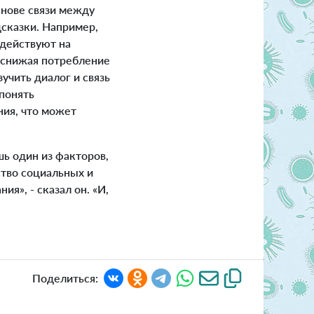
снове связи между
сказки. Например,
здействуют на
 снижая потребление
чить диалог и связь
понять
ния, что может
ь один из факторов,
ство социальных и
я», - сказал он. «И,
Поделиться: