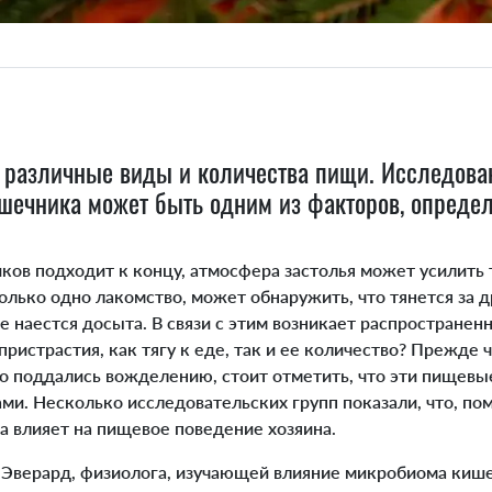
различные виды и количества пищи. Исследова
шечника может быть одним из факторов, опреде
ков подходит к концу, атмосфера застолья может усилить тя
олько одно лакомство, может обнаружить, что тянется за др
не наестся досыта. В связи с этим возникает распространен
ристрастия, как тягу к еде, так и ее количество? Прежде
что поддались вожделению, стоит отметить, что эти пищев
и. Несколько исследовательских групп показали, что, по
 влияет на пищевое поведение хозяина.
верард, физиолога, изучающей влияние микробиома киш