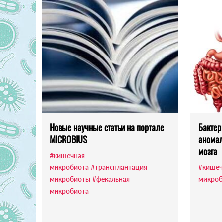
Новые научные статьи на портале
Бактер
MICROBIUS
аномал
мозга
#кишечная
микробиота
#трансплантация
#кишеч
микробиоты
#фекальная
микроб
микробиота