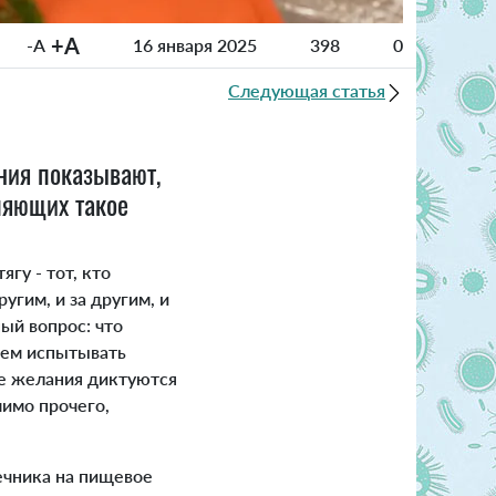
+A
-A
16 января 2025
398
0
Следующая статья
ния показывают,
ляющих такое
гу - тот, кто
угим, и за другим, и
ный вопрос: что
 чем испытывать
ые желания диктуются
мимо прочего,
ечника на пищевое