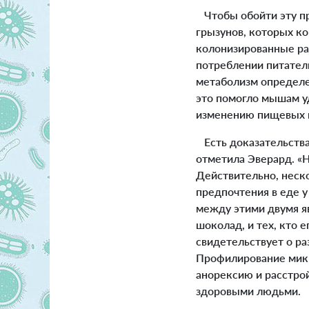
Чтобы обойти эту пр
грызунов, которых к
колонизированные ра
потреблении питател
метаболизм определе
это помогло мышам уд
изменению пищевых 
Есть доказательств
отметила Эверард. «Н
Действительно, неск
предпочтения в еде у
между этими двумя я
шоколад, и тех, кто 
свидетельствует о р
Профилирование микр
анорексию и расстрой
здоровыми людьми.