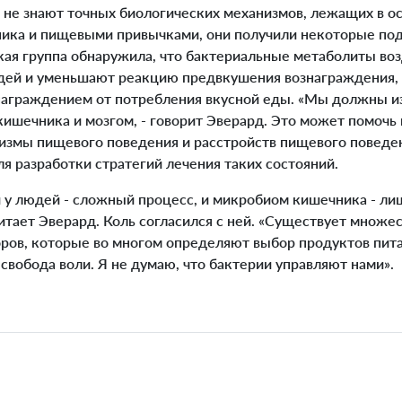
не знают точных биологических механизмов, лежащих в о
ка и пищевыми привычками, они получили некоторые под
кая группа обнаружила, что бактериальные метаболиты во
дей и уменьшают реакцию предвкушения вознаграждения,
награждением от потребления вкусной еды. «Мы должны изу
ишечника и мозгом, - говорит Эверард. Это может помочь 
измы пищевого поведения и расстройств пищевого поведе
я разработки стратегий лечения таких состояний.
 людей - сложный процесс, и микробиом кишечника - лиш
итает Эверард. Коль согласился с ней. «Существует множе
ов, которые во многом определяют выбор продуктов питани
 свобода воли. Я не думаю, что бактерии управляют нами».