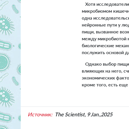
Хотя исследователи 
микробиомом кишечни
одна исследовательс
нейронные пути у лю
пищи, вызванное воз
между микробиотой к
биологические механ
послужить основой дл
Однако выбор пищи у
влияющих на него, сч
экономических фактор
кроме того, есть еще
Источник:
The Scientist, 9 Jan.,2025