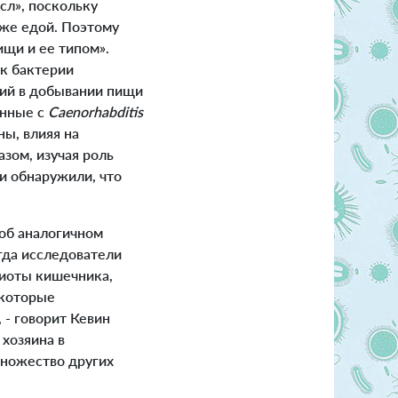
сл», поскольку
же едой. Поэтому
щи и ее типом».
ак бактерии
рий в добывании пищи
анные с
Caenorhabditis
ы, влияя на
зом, изучая роль
и обнаружили, что
об аналогичном
гда исследователи
иоты кишечника,
екоторые
 - говорит Кевин
хозяина в
множество других