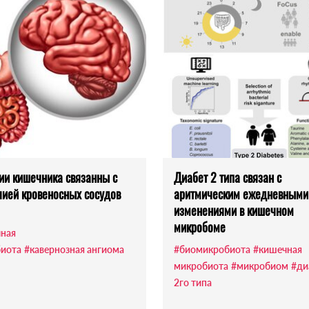
ии кишечника связанны с
Диабет 2 типа связан с
ией кровеносных сосудов
аритмическим ежедневными
изменениями в кишечном
микробоме
ная
иота
#кавернозная ангиома
#биомикробиота
#кишечная
микробиота
#микробиом
#ди
2го типа