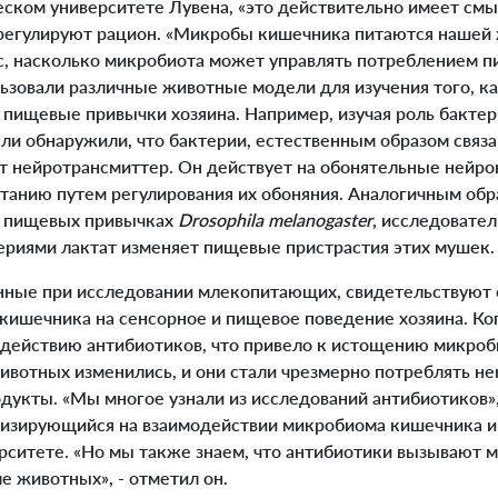
еском университете Лувена, «это действительно имеет смы
егулируют рацион. «Микробы кишечника питаются нашей 
с, насколько микробиота может управлять потреблением пи
ьзовали различные животные модели для изучения того, к
 пищевые привычки хозяина. Например, изучая роль бакте
ели обнаружили, что бактерии, естественным образом связ
т нейротрансмиттер. Он действует на обонятельные нейрон
танию путем регулирования их обоняния. Аналогичным обра
в пищевых привычках
Drosophila melanogaster
, исследовател
риями лактат изменяет пищевые пристрастия этих мушек.
ные при исследовании млекопитающих, свидетельствуют 
кишечника на сенсорное и пищевое поведение хозяина. Ко
действию антибиотиков, что привело к истощению микроб
вотных изменились, и они стали чрезмерно потреблять н
укты. «Мы многое узнали из исследований антибиотиков»,
ализирующийся на взаимодействии микробиома кишечника и 
рситете. «Но мы также знаем, что антибиотики вызывают 
е животных», - отметил он.