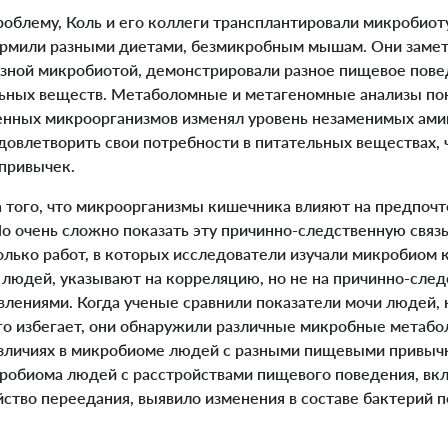
облему, Коль и его коллеги трансплантировали микробиот
ормили разными диетами, безмикробным мышам. Они замет
зной микробиотой, демонстрировали разное пищевое поведе
ьных веществ. Метаболомные и метагеномные анализы пок
нных микроорганизмов изменял уровень незаменимых амин
овлетворить свои потребности в питательных веществах, 
привычек.
а того, что микроорганизмы кишечника влияют на предпочт
о очень сложно показать эту причинно-следственную связь
олько работ, в которых исследователи изучали микробиом 
 людей, указывают на корреляцию, но не на причинно-след
влениями. Когда ученые сравнили показатели мочи людей,
его избегает, они обнаружили различные микробные метабо
азличиях в микробиоме людей с разными пищевыми привыч
обиома людей с расстройствами пищевого поведения, вк
ство переедания, выявило изменения в составе бактерий п