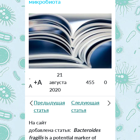
микробиота
21
-
+A
августа
455
0
A
2020
Предыдущая
Следующая
статья
статья
На сайт
добавлена статья:
Bacteroides
fragilis
is a potential marker of