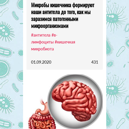
Микробы кишечника формируют
наши антитела до того, как мы
заразимся патогенными
микроорганизмами
#антитела
#в-
лимфоциты
#кишечная
микробиота
01.09.2020
431