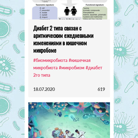
Диабет 2 типа связан с
аритмическим ежедневными
изменениями в кишечном
микробоме
#биомикробиота
#кишечная
микробиота
#микробиом
#диабет
2го типа
18.07.2020
619