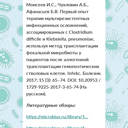
Моисеев И.С., Чухловин А.Б.,
Афанасьев Б.В. Первый опыт
терапии мультирезистентных
инфекционных осложнений,
ассоциированных с Clostridium
difficile и Klebsiella. pneumoniae,
используя метод трансплантации
фекальной микробиоты у
пациентов после аллогенной
трансплантации гемопоэтических
стволовых клеток. Infekc. Болезни.
2017; 15 (3): 65–74. DOI: 10.20953 /
1729-9225-2017-3-65-74 (На
русском).
Литературные
обзоры
:
https://microbius.ru/library/1...
https://microbius.ru/library/1...