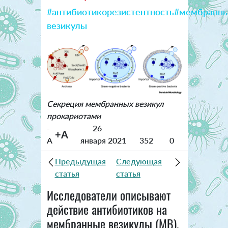
#антибиотикорезистентность
#мембранн
везикулы
Секреция мембранных везикул
прокариотами
-
26
+A
A
января 2021
352
0
Предыдущая
Следующая
статья
статья
Исследователи описывают
действие антибиотиков на
мембранные везикулы (МВ),