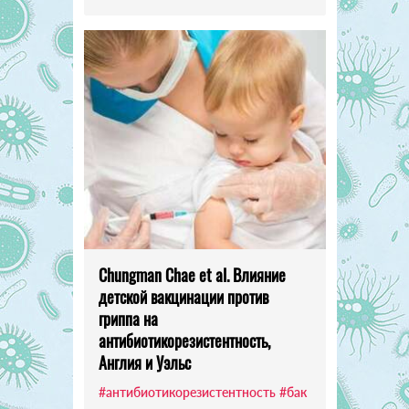
Chungman Chae et al. Влияние
детской вакцинации против
гриппа на
антибиотикорезистентность,
Англия и Уэльс
#антибиотикорезистентность
#бак