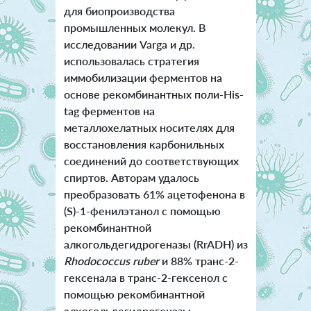
для биопроизводства
промышленных молекул. В
исследовании Varga и др.
использовалась стратегия
иммобилизации ферментов на
основе рекомбинантных поли-His-
tag ферментов на
металлохелатных носителях для
восстановления карбонильных
соединений до соответствующих
спиртов.
Авторам удалось
преобразовать 61% ацетофенона в
(S)-1-фенилэтанол с помощью
рекомбинантной
алкогольдегидрогеназы (RrADH) из
Rhodococcus ruber
и 88% транс-2-
гексенала в транс-2-гексенол с
помощью рекомбинантной
алкогольдегидрогеназы