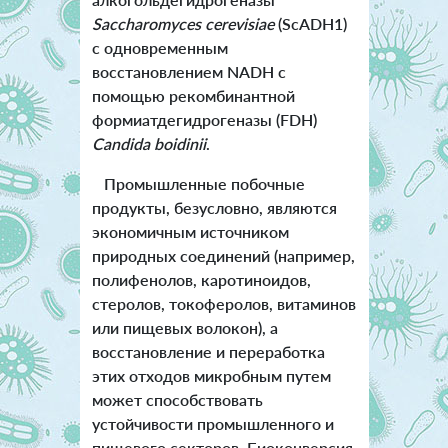
Saccharomyces cerevisiae
(ScADH1)
с одновременным
восстановлением NADH с
помощью рекомбинантной
формиатдегидрогеназы (FDH)
Candida boidinii
.
Промышленные побочные
продукты, безусловно, являются
экономичным источником
природных соединений (например,
полифенолов, каротиноидов,
стеролов, токоферолов, витаминов
или пищевых волокон), а
восстановление и переработка
этих отходов микробным путем
может способствовать
устойчивости промышленного и
пищевого секторов. Биоконверсия