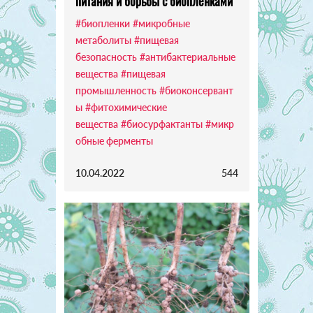
питания и борьбы с биопленками
#биопленки
#микробные
метаболиты
#пищевая
безопасность
#антибактериальные
вещества
#пищевая
промышленность
#биоконсервант
ы
#фитохимические
вещества
#биосурфактанты
#микр
обные ферменты
10.04.2022
544