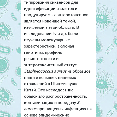
типирования сиквенсов для
идентификации изолятов и
продуцируемых энтеротоксинов
является новейшей темой,
изучаемой в этой области. В
исследовании Lv и др. были
изучены молекулярные
характеристики, включая
генотипы, профиль
резистентности и
энтеротоксигенный статус
Staphylococcus aureus
из образцов
пищи и вспышек пищевых
отравлений в Шицзячжуане,
Китай. Это исследование
объяснило распространенность,
контаминацию и передачу
S.
aureus
при пищевых инфекциях на
основе эпидемических