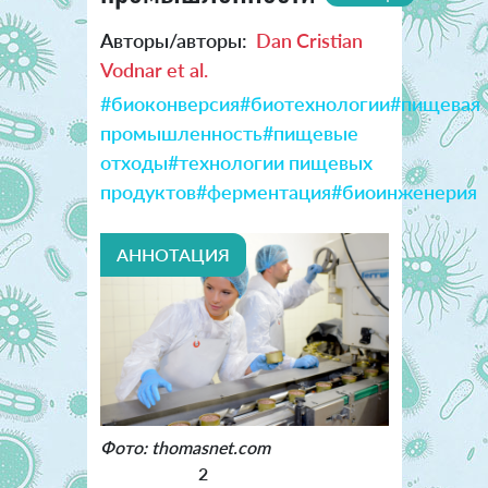
Авторы/авторы:
Dan Cristian
Vodnar et al.
#биоконверсия
#биотехнологии
#пищевая
промышленность
#пищевые
отходы
#технологии пищевых
продуктов
#ферментация
#биоинженерия
АННОТАЦИЯ
Фото: thomasnet.com
2
-