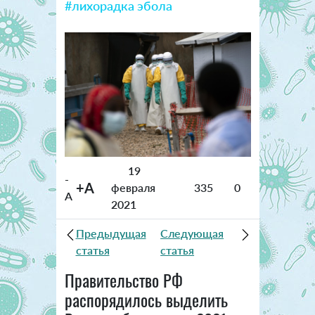
#лихорадка эбола
19
-
+A
февраля
335
0
A
2021
Предыдущая
Следующая
статья
статья
Правительство РФ
распорядилось выделить