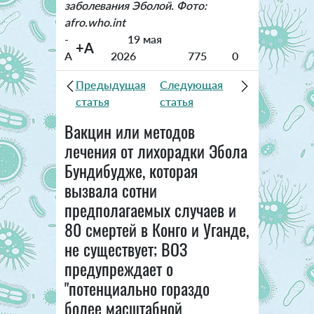
заболевания Эболой. Фото:
afro.who.int
-
19 мая
+A
A
2026
775
0
Предыдущая
Следующая
статья
статья
Вакцин или методов
лечения от лихорадки Эбола
Бундибудже, которая
вызвала сотни
предполагаемых случаев и
80 смертей в Конго и Уганде,
не существует; ВОЗ
предупреждает о
"потенциально гораздо
более масштабной