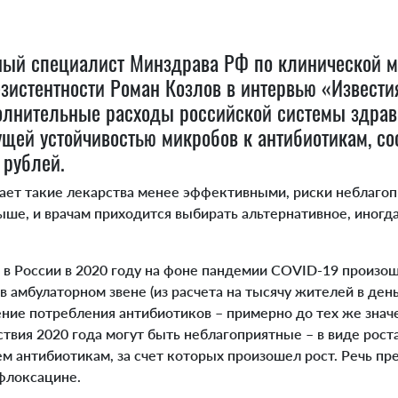
ный специалист Минздрава РФ по клинической м
зистентности Роман Козлов в интервью «Извести
олнительные расходы российской системы здрав
ущей устойчивостью микробов к антибиотикам, со
 рублей.
ет такие лекарства менее эффективными, риски неблагоп
ыше, и врачам приходится выбирать альтернативное, иногд
в России в 2020 году на фоне пандемии COVID-19 произош
в амбулаторном звене (из расчета на тысячу жителей в день)
ние потребления антибиотиков – примерно до тех же знач
ствия 2020 года могут быть неблагоприятные – в виде рост
м антибиотикам, за счет которых произошел рост. Речь пр
флоксацине.