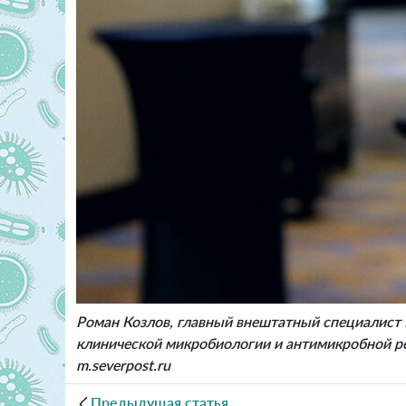
Роман Козлов, главный внештатный специалист
клинической микробиологии и антимикробной ре
m.severpost.ru
Предыдущая статья