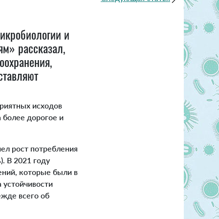
икробиологии и
ям» рассказал,
оохранения,
ставляют
риятных исходов
а более дорогое и
ел рост потребления
. В 2021 году
ений, которые были в
а устойчивости
ежде всего об