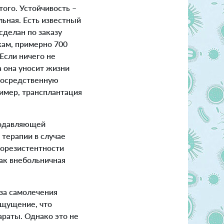
ого. Устойчивость –
льная. Есть известный
сделан по заказу
кам, примерно 700
Если ничего не
а она уносит жизни
епосредственную
ример, трансплантация
подавляющей
терапии в случае
корезистентности
как внебольничная
за самолечения
ощущение, что
араты. Однако это не