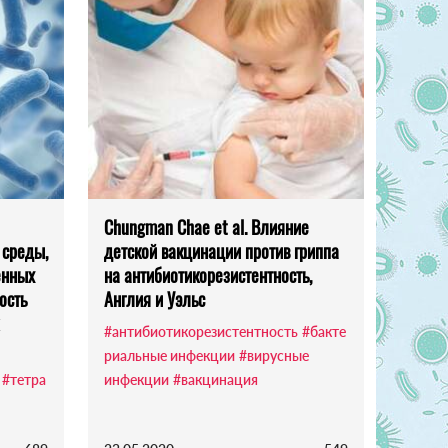
Chungman Chae et al. Влияние
 среды,
детской вакцинации против гриппа
енных
на антибиотикорезистентность,
ость
Англия и Уэльс
#антибиотикорезистентность
#бакте
риальные инфекции
#вирусные
#тетра
инфекции
#вакцинация