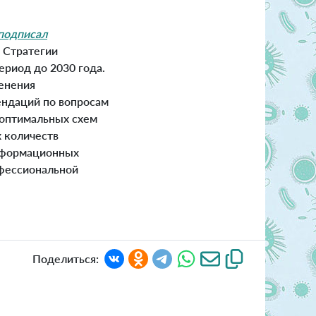
подписал
 Стратегии
ериод до 2030 года.
енения
ендаций по вопросам
 оптимальных схем
 количеств
информационных
офессиональной
Поделиться: