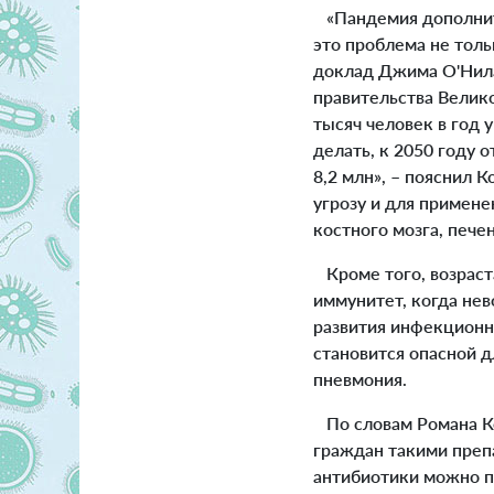
«Пандемия дополните
это проблема не толь
доклад Джима О'Нила 
правительства Велико
тысяч человек в год 
делать, к 2050 году о
8,2 млн», – пояснил 
угрозу и для примене
костного мозга, печен
Кроме того, возраст
иммунитет, когда не
развития инфекционн
становится опасной д
пневмония.
По словам Романа Ко
граждан такими преп
антибиотики можно пр