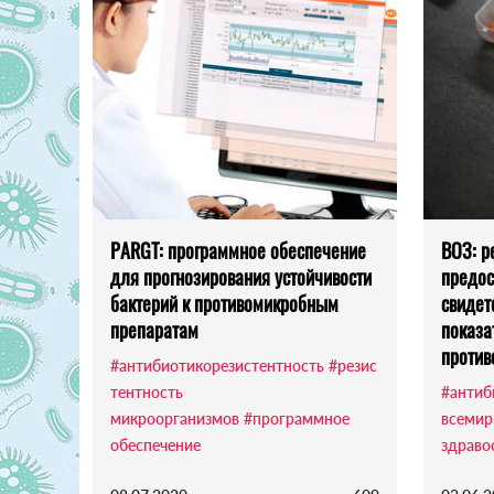
PARGT: программное обеспечение
ВОЗ: р
для прогнозирования устойчивости
предос
бактерий к противомикробным
свидет
препаратам
показа
против
#антибиотикорезистентность
#резис
тентность
#антиб
микроорганизмов
#программное
всемир
обеспечение
здраво