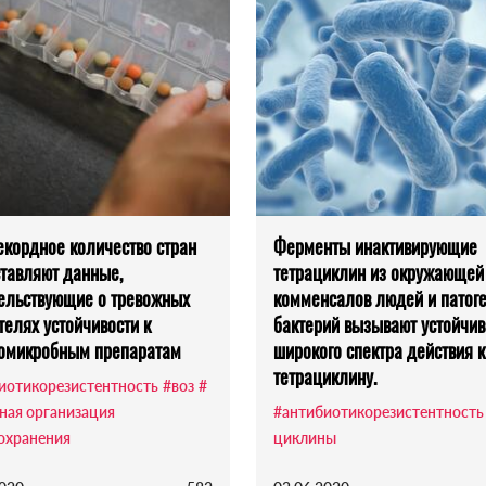
екордное количество стран
Ферменты инактивирующие
тавляют данные,
тетрациклин из окружающей
ельствующие о тревожных
комменсалов людей и патог
телях устойчивости к
бактерий вызывают устойчив
омикробным препаратам
широкого спектра действия к
тетрациклину.
иотикорезистентность
#воз
#
ная организация
#антибиотикорезистентность
охранения
циклины