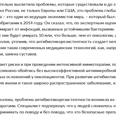
льно высветила проблемы, которые существовали и до эт
ко России, не только Европы или США, это проблема глоба
– это один из ведущих экономистов мира, – который был 
британии в 2014 году. Он сказал, что, по экспертным оцен
умирает от инфекций, вызванных устойчивыми бактериями. 
т них будет умирать 10 млн, что больше, чем от онкологии, 
Козлов, уточнив, что антибиотикорезистентность создает н
ния таких современных медицинских технологий, как, нап
и, замена суставов.
ают риски и при проведении интенсивной химиотерапии, 
возможно обойтись без высокоэффективной антимикробной 
ых осложнений у онкопациентов. При развитии антибиоти
ля жизни и такое широко распространенное заболевание, 
злова, проблема антибиотикорезистентности возникла из-
аратами. Специалист подчеркнул, что у людей сложилось 
инимать по поводу и без повода, что это безопасные преп