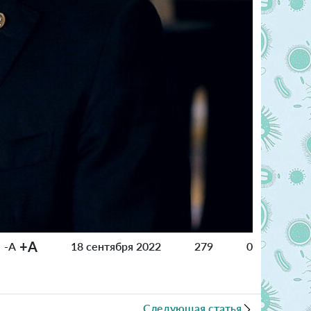
+A
-A
18 сентября 2022
279
0
Следующая статья