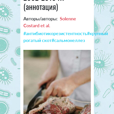
(аннотация)
Авторы/авторы:
Solenne
Costard et al.
#антибиотикорезистентность
#крупный
рогатый скот
#сальмонеллез