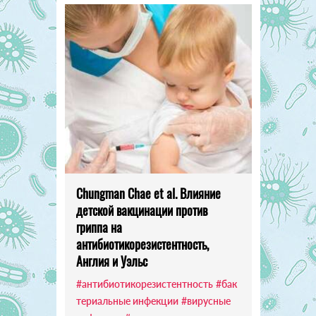
Chungman Chae et al. Влияние
детской вакцинации против
гриппа на
антибиотикорезистентность,
Англия и Уэльс
#антибиотикорезистентность
#бак
териальные инфекции
#вирусные