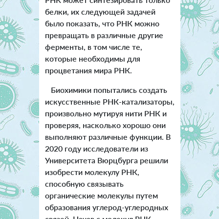
белки, их следующей задачей
было показать, что РНК можно
превращать в различные другие
ферменты, в том числе те,
которые необходимы для
процветания мира РНК.
Биохимики попытались создать
искусственные РНК-катализаторы,
произвольно мутируя нити РНК и
проверяя, насколько хорошо они
выполняют различные функции. В
2020 году исследователи из
Университета Вюрцбурга решили
изобрести молекулу РНК,
способную связывать
органические молекулы путем
образования углерод-углеродных
связей. Начав с молекул РНК,