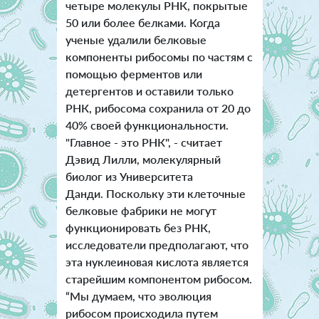
четыре молекулы РНК, покрытые
50 или более белками. Когда
ученые удалили белковые
компоненты рибосомы по частям с
помощью ферментов или
детергентов и оставили только
РНК, рибосома сохранила от 20 до
40% своей функциональности.
"Главное - это РНК", - считает
Дэвид Лилли, молекулярный
биолог из Университета
Данди. Поскольку эти клеточные
белковые фабрики не могут
функционировать без РНК,
исследователи предполагают, что
эта нуклеиновая кислота является
старейшим компонентом рибосом.
“Мы думаем, что эволюция
рибосом происходила путем