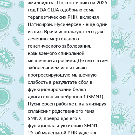
амилоидоза. По состоянию на 2025
год FDA США одобрило семь
терапевтических РНК, включая
Патисиран. Нусинерсен - еще один
из них. Врачи используют его для
лечения смертельного
генетического заболевания,
называемого спинальной
мышечной атрофией. Детей с этим
заболеванием испытывают
прогрессирующую мышечную
слабость в результате сбоя в
функционировании белка
двигательных нейронов 1 (SMN1).
Нусинерсен работает, катализируя
сплайсинг родственного гена
SMN2, превращая его в
функциональную копию SMN1.
“Этой маленькой РНК удается