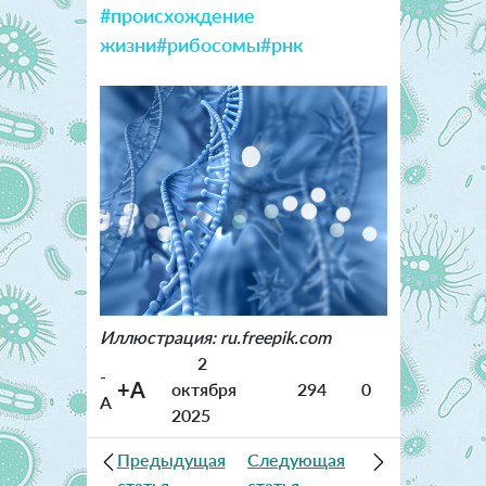
#происхождение
жизни
#рибосомы
#рнк
Иллюстрация: ru.freepik.com
2
-
+A
октября
294
0
A
2025
Предыдущая
Следующая
статья
статья