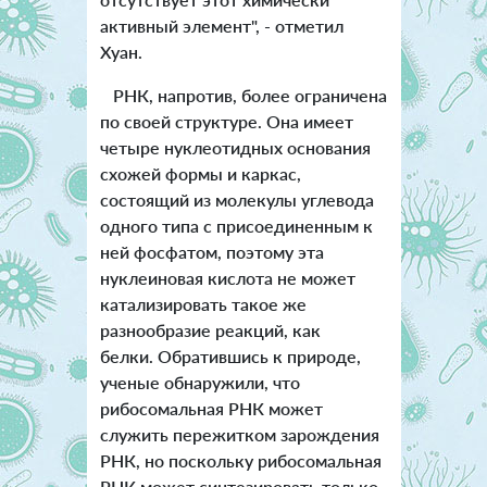
активный элемент", - отметил
Хуан.
РНК, напротив, более ограничена
по своей структуре. Она имеет
четыре нуклеотидных основания
схожей формы и каркас,
состоящий из молекулы углевода
одного типа с присоединенным к
ней фосфатом, поэтому эта
нуклеиновая кислота не может
катализировать такое же
разнообразие реакций, как
белки. Обратившись к природе,
ученые обнаружили, что
рибосомальная РНК может
служить пережитком зарождения
РНК, но поскольку рибосомальная
РНК может синтезировать только