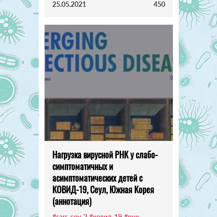
25.05.2021
450
Нагрузка вирусной РНК у слабо-
симптоматичных и
асимптоматических детей с
КОВИД-19, Сеул, Южная Корея
(аннотация)
#sars-cov-2
#ковид-19
#рнк