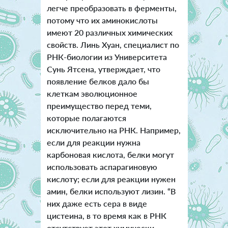
легче преобразовать в ферменты,
потому что их аминокислоты
имеют 20 различных химических
свойств. Линь Хуан, специалист по
РНК-биологии из Университета
Сунь Ятсена, утверждает, что
появление белков дало бы
клеткам эволюционное
преимущество перед теми,
которые полагаются
исключительно на РНК. Например,
если для реакции нужна
карбоновая кислота, белки могут
использовать аспарагиновую
кислоту; если для реакции нужен
амин, белки используют лизин. “В
них даже есть сера в виде
цистеина, в то время как в РНК
отсутствует этот химически