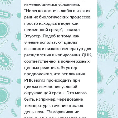
изменяющимися условиями.
“Нелегко достичь любого из этих
ранних биологических процессов,
просто находясь в воде как
неизменной среде”, - сказал
Этуотер. Подобно тому, как
ученые используют циклы
высоких и низких температур для
расщепления и копирования ДНК,
соответственно, в полимеразных
цепных реакциях, Этуотер
предположил, что репликация
РНК могла происходить при
циклах изменения условий
окружающей среды. Это могло
быть, например, чередование
температур в течение циклов
день-ночь. “Замораживание
реакции [на ночь] является очень