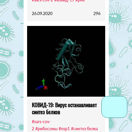
26.09.2020
296
КОВИД-19: Вирус останавливает
синтез белков
#sars-cov-
2
#рибосомы
#nsp1
#синтез белка