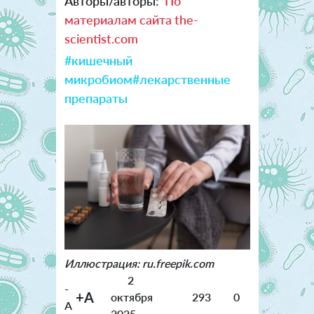
Авторы/авторы:
По
материалам сайта the-
scientist.com
#кишечный
микробиом
#лекарственные
препараты
Иллюстрация: ru.freepik.com
2
-
+A
октября
293
0
A
2025