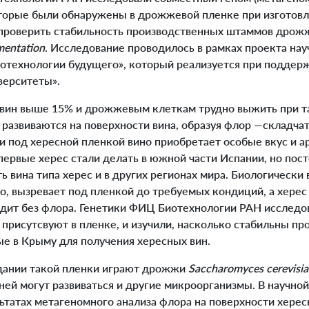
торые были обнаружены в дрожжевой пленке при изготовл
 проверить стабильность производственных штаммов дрож
mentation
. Исследование проводилось в рамках проекта нау
ротехнологии будущего», который реализуется при поддер
верситеты».
вин выше 15% и дрожжевым клеткам трудно выжить при т
 развиваются на поверхности вина, образуя флор —складчат
 под хересной пленкой вино приобретает особые вкус и а
Впервые херес стали делать в южной части Испании, но по
ь вина типа херес и в других регионах мира. Биологическ
о, вызревает под пленкой до требуемых кондиций, а херес
одит без флора. Генетики ФИЦ Биотехнологии РАН исслед
присутсвуют в пленке, и изучили, насколько стабильны п
е в Крыму для получения хересных вин.
дании такой пленки играют дрожжи
Saccharomyces cerevisia
ней могут развиваться и другие микроорганизмы. В научной
ьтатах метагеномного анализа флора на поверхности херес