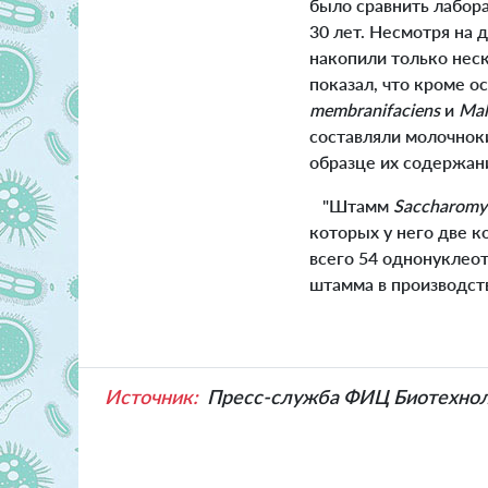
было сравнить лабор
30 лет. Несмотря на 
накопили только нес
показал, что кроме 
membranifaciens
и
Mal
составляли молочно
образце их содержан
"Штамм
Saccharomyc
которых у него две к
всего 54 однонуклео
штамма в производст
Источник:
Пресс-служба ФИЦ Биотехно