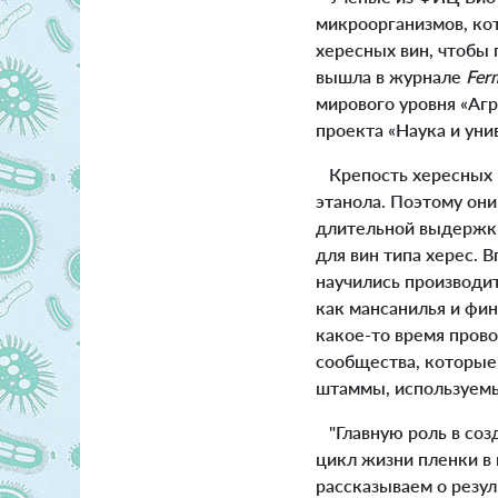
микроорганизмов, ко
хересных вин, чтобы
вышла в журнале
Fer
мирового уровня «Аг
проекта «Наука и уни
Крепость хересных 
этанола. Поэтому они
длительной выдержки
для вин типа херес. 
научились производит
как мансанилья и фин
какое-то время пров
сообщества, которые 
штаммы, используемы
"Главную роль в соз
цикл жизни пленки в 
рассказываем о резул