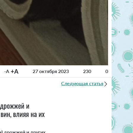
+A
-A
27 октября 2023
230
0
Следующая статья
(дрожжей и
вин, влияя на их
) дрожжей и других