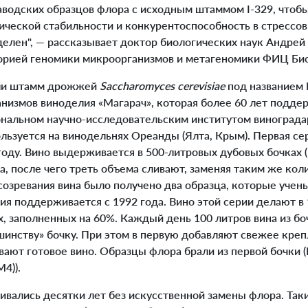
аводских образцов флора с исходным штаммом I-329, что
ической стабильности и конкурентоспособность в стрессо
лен", — рассказывает доктор биологических наук Андрей
рией геномики микроорганизмов и метагеномики ФИЦ Би
ли штамм дрожжей
Saccharomyces cerevisiae
под названием 
низмов виноделия «Магарач», которая более 60 лет подде
нальном научно-исследовательским институтом винограда
льзуется на винодельнях Ореанды (Ялта, Крым). Первая се
году. Вино выдерживается в 500-литровых дубовых бочках (
а, после чего треть объема сливают, заменяя таким же ко
 созревания вина было получено два образца, которые уче
ия поддерживается с 1992 года. Вино этой серии делают в
, заполненных на 60%. Каждый день 100 литров вина из бо
инству» бочку. При этом в первую добавляют свежее крепл
вают готовое вино. Образцы флора брали из первой бочки (M
4)).
ались десятки лет без искусственной замены флора. Так