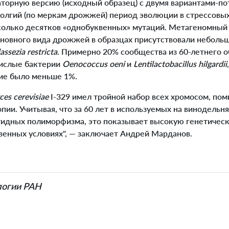
аторную версию (исходный образец) с двумя вариантами-по
долгий (по меркам дрожжей) период эволюции в стрессовых
колько десятков «однобуквенных» мутаций. Метагеномный
основного вида дрожжей в образцах присутствовали неболь
assezia restricta
. Примерно 20% сообщества из 60-летнего о
кислые бактерии
Oenococcus oeni
и
Lentilactobacillus hilgardii
ие было меньше 1%.
es cerevisiae
I-329 имел тройной набор всех хромосом, пом
опии. Учитывая, что за 60 лет в используемых на винодель
тидных полиморфизма, это показывает высокую генетичес
венных условиях", — заключает Андрей Марданов.
логии РАН