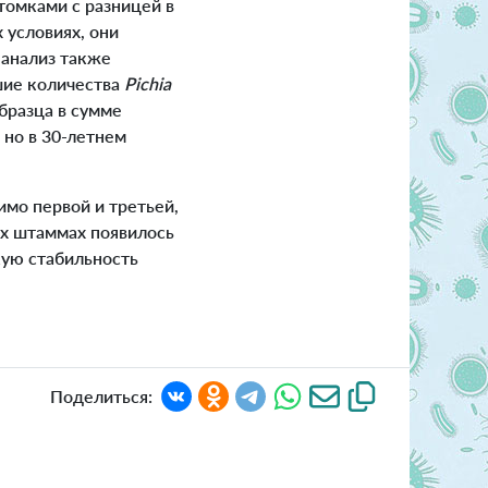
томками с разницей в
 условиях, они
 анализ также
шие количества
Pichia
бразца в сумме
, но в 30-летнем
имо первой и третьей,
нях штаммах появилось
кую стабильность
Поделиться: