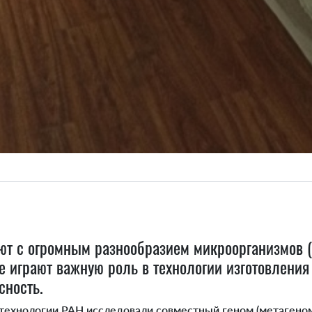
ют с огромным разнообразием микроорганизмов 
е играют важную роль в технологии изготовления 
асность.
хнологии РАН исследовали совместный геном (метагеном