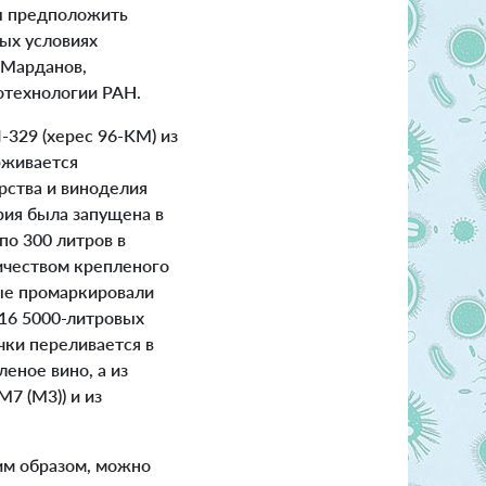
бы предположить
вых условиях
 Марданов,
отехнологии РАН.
I-329 (херес 96-KM) из
рживается
рства и виноделия
рия была запущена в
по 300 литров в
личеством крепленого
ные промаркировали
 16 5000-литровых
чки переливается в
еное вино, а из
7 (M3)) и из
им образом, можно