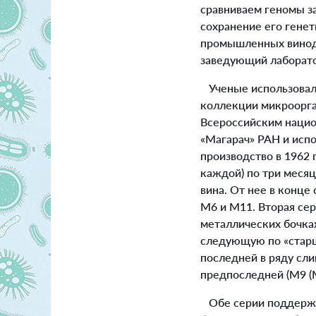
сравниваем геномы з
сохранение его генет
промышленных виноде
заведующий лаборато
Ученые использова
коллекции микроорга
Всероссийским нацио
«Магарач» РАН и испо
производство в 1962 
каждой) по три месяц
вина. От нее в конце
M6 и M11. Вторая сер
металлических бочках
следующую по «старш
последней в ряду сли
предпоследней (M9 (M
Обе серии поддержив