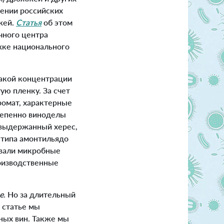
ении российских
жей.
Статья
об этом
чного центра
жке национального
акой концентрации
ую пленку. За счет
ромат, характерные
степенно виноделы
и выдержанный херес,
 типа амонтильядо
овали микробные
роизводственные
e
. Но за длительный
 статье мы
ных вин. Также мы