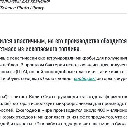
ят полимеры для хранения
cience Photo Library
ился эластичным, но его производство обходится
стмасс из ископаемого топлива.
вые генетически сконструировали микробы для получения 
а нейлон. В прошлом бактерии использовались для получен
ноаты (ПГА), но нейлоноподобные пластики, такие как те, 
 и обуви, создавать было сложно,
сообщают
авторы в жур
на", - считает Колин Скотт, руководитель отдела фермент
ралия), которая использует микроорганизмы для производс
рослей. Ежегодно в мире производится около 400 миллионо
ковых отходов и микропластика из нефтепродуктов, что со
дей и планеты. «Эта работа подчеркивает, как много биол