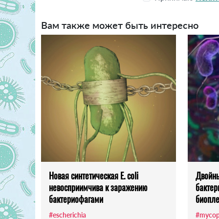
Вам также может быть интересно
Новая синтетическая E. coli
Двойны
невосприимчива к заражению
бактер
бактериофагами
биопл
#escherichia
#mycop