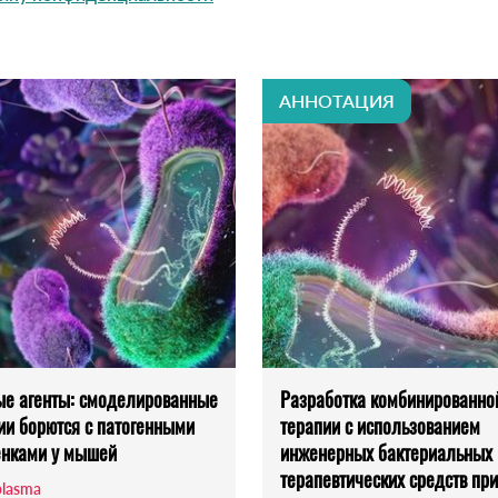
АННОТАЦИЯ
е агенты: смоделированные
Разработка комбинированно
ии борются с патогенными
терапии с использованием
енками у мышей
инженерных бактериальных
терапевтических средств при
lasma