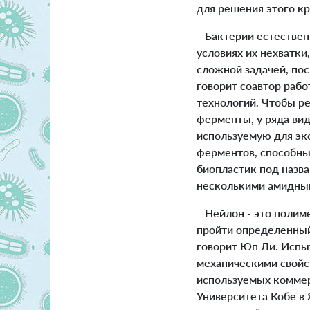
для решения этого кр
Бактерии естественн
условиях их нехватки
сложной задачей, по
говорит соавтор раб
технологий. Чтобы р
ферменты, у ряда вид
используемую для эк
ферментов, способны
биопластик под назва
несколькими амидным
Нейлон - это полиме
пройти определенный 
говорит Юп Ли. Испы
механическими свойс
используемых коммер
Университета Кобе в 