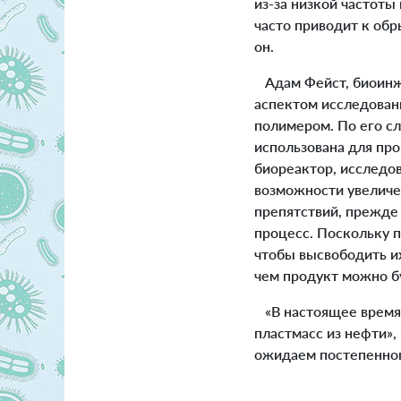
из-за низкой частот
часто приводит к обр
он.
Адам Фейст, биоинж
аспектом исследовани
полимером. По его сл
использована для пр
биореактор, исследов
возможности увеличе
препятствий, прежде
процесс. Поскольку 
чтобы высвободить и
чем продукт можно бу
«В настоящее время 
пластмасс из нефти»,
ожидаем постепенног