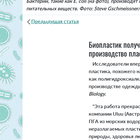
Бактерии, такие как E. coli (на фото), производ
питательных веществ. Фото: Steve Gschmeissner/S
Предыдущая статья
Биопластик получ
производство пла
Исследователи впер
пластика, похожего н
как полигидроксиалка
производстве одежды
Biology
.
"Эта работа прекрас
компании Uluu (Авст
ПГА из морских водо
неразлагаемых пласти
природы, здоровья лю