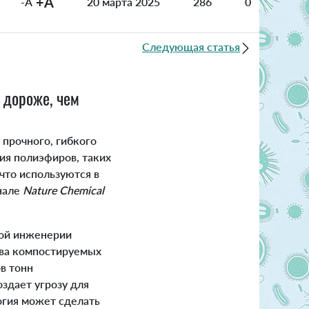
+A
-A
20 марта 2025
286
0
Следующая статья
 дороже, чем
прочного, гибкого
ия полиэфиров, таких
что используются в
нале
Nature Chemical
ной инженерии
тва компостируемых
в тонн
здает угрозу для
огия может сделать