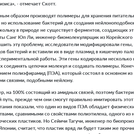
изиса», - отмечает Скотт.
ым образом производят полимеры для хранения питатель
, но использование бактерий для создания нейлоноподобно
скольку в природе не существует ферментов, создающих эт
оты Санг Юп Ли, инженер-биомолекулярщик из Корейского 
ешить эту проблему, исследователи модифицировали гены
ов бактерий и вставили их в виде плазмид в кишечную пало
спериментальной работы. Эти гены кодировали несколько
х соединять цепочки молекул и создавать полимеры. Коне
нием полиэфирамид (ПЭА), который состоял в основном из 
и связями, подобными нейлону.
р, на 100% состоящий из амидных связей, поэтому бактер
путь, прежде чем они смогут правильно имитировать этот 
тания показали, что один из видов ПЭА обладает физическ
твами, сравнимыми со свойствами полиэтилена, одного из
ческих пластиков. Но Сейичи Тагучи, инженер по биопроиз
Японии, считает, что пластик вряд ли будет таким же прочн