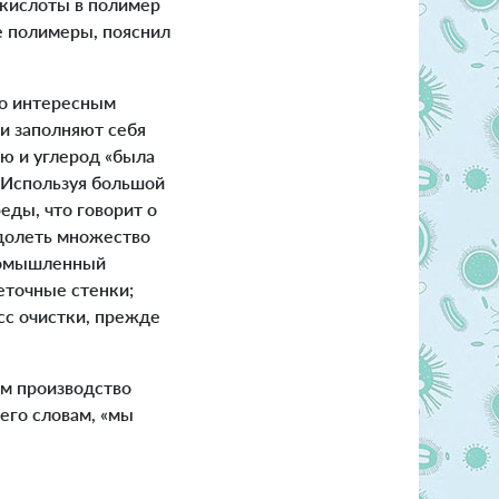
окислоты в полимер
е полимеры, пояснил
то интересным
ми заполняют себя
ию и углерод «была
 Используя большой
еды, что говорит о
долеть множество
промышленный
еточные стенки;
сс очистки, прежде
м производство
его словам, «мы