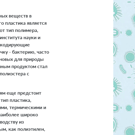
ных веществ в
го пластика является
от тип полимера,
института науки и
, кодирующие
чку - бактерию, часто
 новых для природы
чным продуктом стал
полиэстера с
иям еще предстоит
тип пластика,
ими, термическими и
 наиболее широко
водству из
ым, как полиэтилен,