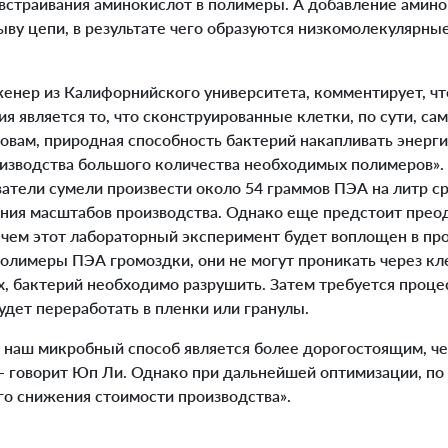
ы встраивания аминокислот в полимеры. А добавление амин
ыву цепи, в результате чего образуются низкомолекулярны
енер из Калифорнийского университета, комментирует, ч
я является то, что сконструированные клетки, по сути, са
овам, природная способность бактерий накапливать энерг
оизводства большого количества необходимых полимеров».
атели сумели произвести около 54 граммов ПЭА на литр ср
ния масштабов производства. Однако еще предстоит прео
 чем этот лабораторный эксперимент будет воплощен в 
полимеры ПЭА громоздки, они не могут проникать через кл
х, бактерий необходимо разрушить. Затем требуется проце
дет переработать в пленки или гранулы.
наш микробный способ является более дорогостоящим, че
 - говорит Юп Ли. Однако при дальнейшей оптимизации, по 
о снижения стоимости производства».