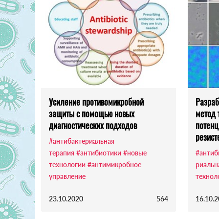
Усиление противомикробной
Разраб
защиты с помощью новых
метод 
диагностических подходов
потенц
резист
#антибактериальная
терапия
#антибиотики
#новые
#антиб
технологии
#антимикробное
риальн
управление
технол
23.10.2020
564
16.10.