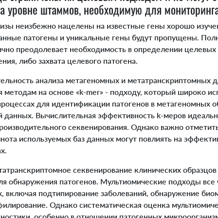
 уровне штаммов, необходимую для мониторинг
ы неизбежно нацелены на известные гены хорошо изучен
данные патогены и уникальные гены будут пропущены. По
ично преодолевает необходимость в определении целевых г
ния, либо захвата целевого патогена.
ельность анализа метагеномных и метатранскриптомных д
 методам на основе «k-mer» - подходу, который широко ис
процессах для идентификации патогенов в метагеномных о
ой данных. Вычислительная эффективность k-меров идеаль
оизводительного секвенирования. Однако важно отметить
лнота используемых баз данных могут повлиять на эффекти
х.
атранскриптомное секвенирование клинических образцов
ля обнаружения патогенов. Мультиомические подходы все 
х, включая подтипирование заболеваний, обнаружение био
илирование. Однако систематическая оценка мультиомиче
гностики, особенно в отношении патогенных микроорганиз