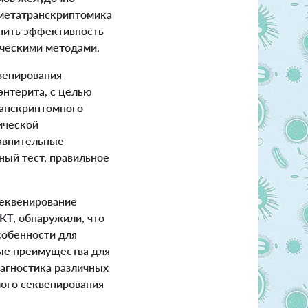
 метатранскриптомика
енить эффективность
ическими методами.
венирования
нтерита, с целью
ранскриптомного
ической
авнительные
ный тест, правильное
секвенирование
КТ, обнаружили, что
собенности для
ные преимущества для
иагностика различных
ого секвенирования