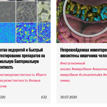
отан недорогой и быстрый
Непревзойденная инвентари
тестирования препаратов на
экосистемы кишечника чело
иальную бактериальную
#метагеномный
ентность
анализ
#микробиом
#кишечн
иотикорезистентность
#бакте
микробиом
#comantemales
#м
ая резистентность
#новые
омика
огии
2020
632
30.07.2020