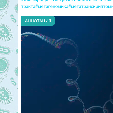
тракта
#метагеномика
#метатранскриптом
АННОТАЦИЯ