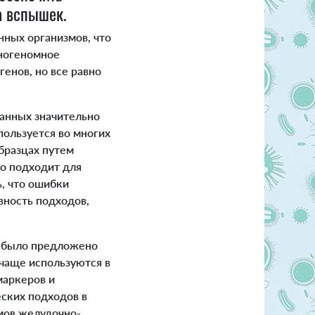
а вспышек.
ных организмов, что
лногеномное
енов, но все равно
анных значительно
пользуется во многих
бразцах путем
но подходит для
, что ошибки
вность подходов,
 было предложено
чаще используются в
маркеров и
ских подходов в
мов желудочно-