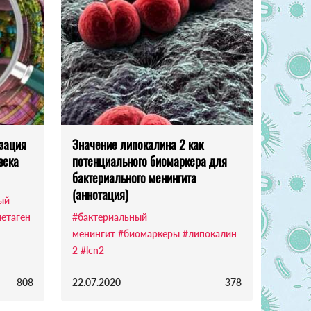
зация
Значение липокалина 2 как
века
потенциального биомаркера для
бактериального менингита
(аннотация)
ый
етаген
#бактериальный
менингит
#биомаркеры
#липокалин
2
#lcn2
808
22.07.2020
378