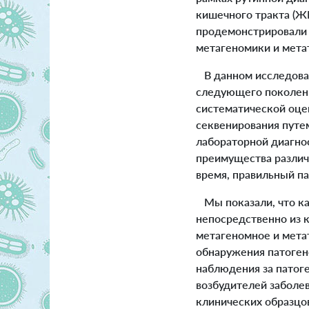
кишечного тракта (ЖК
продемонстрировали 
метагеномики и мета
В данном исследова
следующего поколени
систематической оце
секвенирования путе
лабораторной диагно
преимущества различ
время, правильный па
Мы показали, что ка
непосредственно из 
метагеномное и мета
обнаружения патоген
наблюдения за патог
возбудителей заболе
клинических образцо