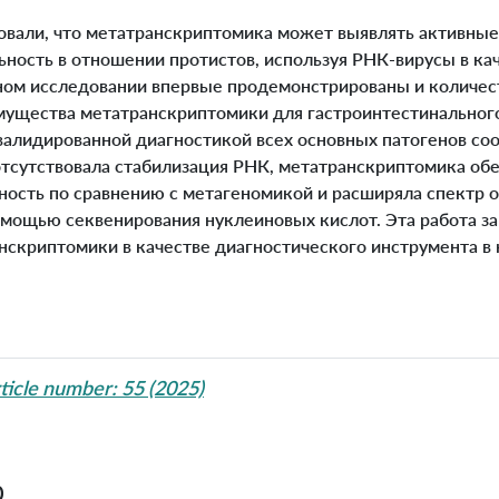
али, что метатранскриптомика может выявлять активные
ьность в отношении протистов, используя РНК-вирусы в ка
нном исследовании впервые продемонстрированы и количе
ущества метатранскриптомики для гастроинтестинального
 валидированной диагностикой всех основных патогенов со
отсутствовала стабилизация РНК, метатранскриптомика об
ность по сравнению с метагеномикой и расширяла спектр о
мощью секвенирования нуклеиновых кислот. Эта работа з
анскриптомики в качестве диагностического инструмента в
icle number: 55 (2025)
0