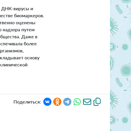
 ДНК-вирусы и
честве биомаркеров.
ственно оценены
 надзора путем
общества. Даже в
еспечивала более
рганизмов,
акладывает основу
 клинической
Поделиться: