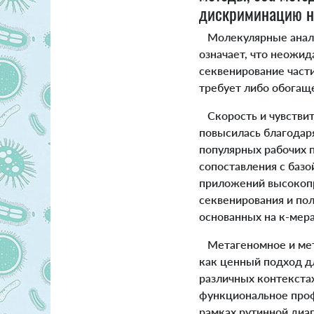
дискриминацию на
Молекулярные анализ
означает, что неожи
секвенирование част
требует либо обогаще
Скорость и чувствит
повысилась благодаря
популярных рабочих 
сопоставления с баз
приложений высокопр
секвенирования и по
основанных на к-мера
Метагеномное и мет
как ценный подход д
различных контекста
функциональное проф
рамках рутинной диа