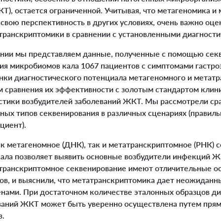
Т), остается ограниченной. Учитывая, что метагеномика и
свою перспективность в других условиях, очень важно оц
транскриптомики в сравнении с установленными диагност
нии мы представляем данные, полученные с помощью сек
я микробиомов кала 1067 пациентов с симптомами гастроэ
нки диагностического потенциала метагеномного и метат
м сравнения их эффективности с золотым стандартом клин
стики возбудителей заболеваний ЖКТ. Мы рассмотрели ср
ных типов секвенирования в различных сценариях (правиль
циент).
к метагеномное (ДНК), так и метатранскриптомное (РНК) 
кала позволяет выявить основные возбудители инфекций Ж
транскриптомное секвенирование имеют отличительные о
ов, и выяснили, что метатранскриптомика дает неожидан
енами. При достаточном количестве эталонных образцов д
ваний ЖКТ может быть уверенно осуществлена путем прям
в.