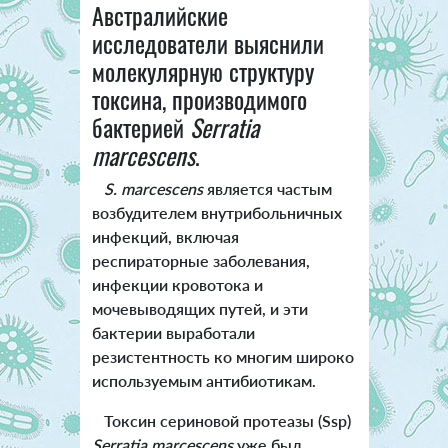
Австралийские
исследователи выяснили
молекулярную структуру
токсина, производимого
бактерией
Serratia
marcescens
.
S. marcescens
является частым
возбудителем внутрибольничных
инфекций, включая
респираторные заболевания,
инфекции кровотока и
мочевыводящих путей, и эти
бактерии выработали
резистентность ко многим широко
используемым антибиотикам.
Токсин сериновой протеазы (Ssp)
Serratia marcescens
уже был