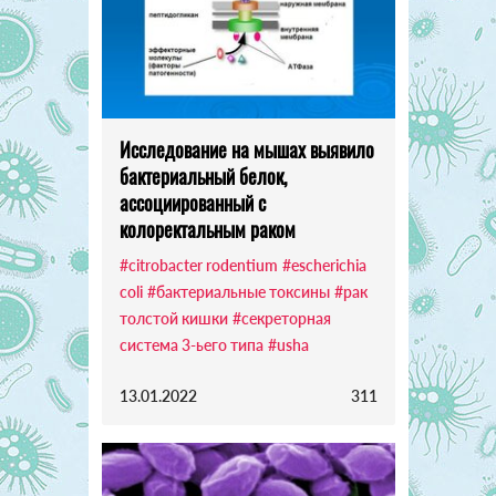
Исследование на мышах выявило
бактериальный белок,
ассоциированный с
колоректальным раком
#citrobacter rodentium
#escherichia
coli
#бактериальные токсины
#рак
толстой кишки
#секреторная
система 3-ьего типа
#usha
13.01.2022
311