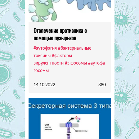
Отвлечение противника с
помощью пузырьков
#аутофагия
#бактериальные
токсины
#факторы
вирулентности
#экзосомы
#аутофа
госомы
14.10.2022
380