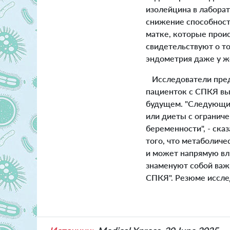
изолейцина в лабора
снижение способност
матке, которые проис
свидетельствуют о то
эндометрия даже у ж
Исследователи пред
пациенток с СПКЯ вы
будущем. "Следующим
или диеты с огранич
беременности", - ска
того, что метаболиче
и может напрямую вл
знаменуют собой важ
СПКЯ". Резюме иссле