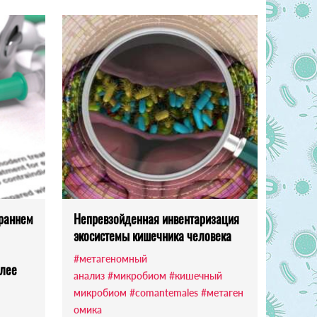
 раннем
Непревзойденная инвентаризация
экосистемы кишечника человека
#метагеномный
олее
анализ
#микробиом
#кишечный
микробиом
#comantemales
#метаген
омика