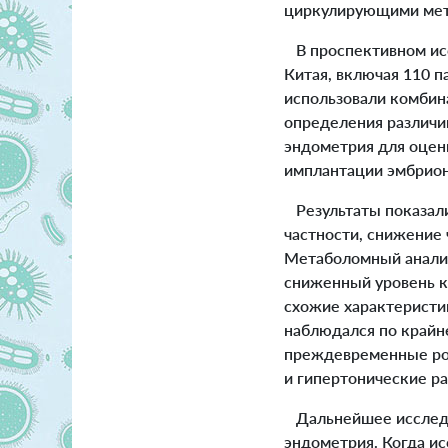
циркулирующими мета
В проспективном исс
Китая, включая 110 
использовали комбин
определения различи
эндометрия для оцен
имплантации эмбрион
Результаты показали
частности, снижение
Метаболомный анализ
сниженный уровень к
схожие характеристик
наблюдался по крайн
преждевременные род
и гипертонические ра
Дальнейшее исследов
эндометрия. Когда и