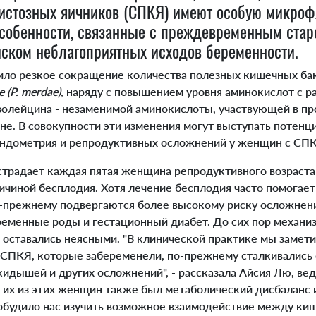
истозных яичников (СПКЯ) имеют особую микроф
собенности, связанные с преждевременным ста
ском неблагоприятных исходов беременности.
ло резкое сокращение количества полезных кишечных ба
 (P. merdae)
, наряду с повышением уровня аминокислот с 
изолейцина - незаменимой аминокислоты, участвующей в пр
не. В совокупности эти изменения могут выступать потен
ндометрия и репродуктивных осложнений у женщин с СПК
традает каждая пятая женщина репродуктивного возраста 
ричиной бесплодия. Хотя лечение бесплодия часто помога
о-прежнему подвергаются более высокому риску осложнени
менные роды и гестационный диабет. До сих пор механиз
оставались неясными. "В клинической практике мы замети
СПКЯ, которые забеременели, по-прежнему сталкивались
кидышей и других осложнений", - рассказала Айсия Лю, ве
огих из этих женщин также был метаболический дисбаланс 
обудило нас изучить возможное взаимодействие между ки