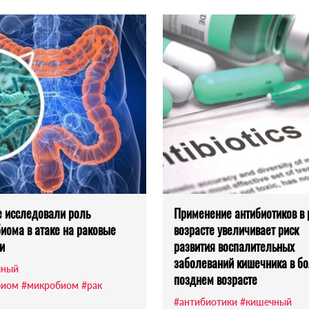
 исследовали роль
Применение антибиотиков в
иома в атаке на раковые
возрасте увеличивает риск
и
развития воспалительных
заболеваний кишечника в б
чный
позднем возрасте
биом
#микробиом
#рак
#антибиотики
#кишечный