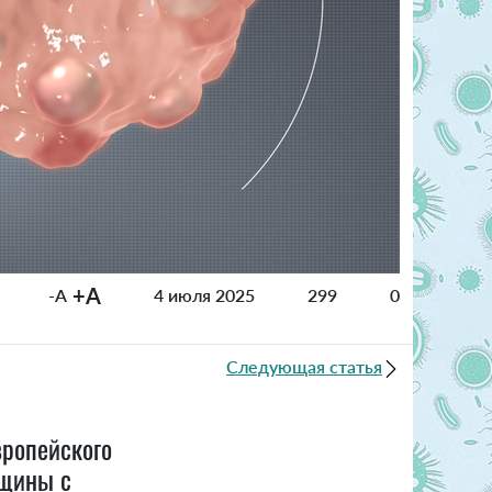
+A
-A
4 июля 2025
299
0
Следующая статья
вропейского
нщины с