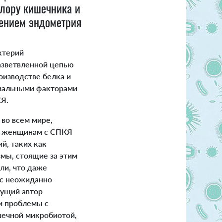
лору кишечника и
рением эндометрия
ктерий
разветвленной цепью
оизводстве белка и
циальными факторами
Я.
во всем мире,
ет женщинам с СПКЯ
й, таких как
мы, стоящие за этим
ли, что даже
 с неожиданно
дущий автор
и проблемы с
шечной микробиотой,