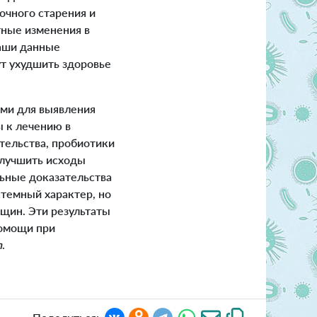
очного старения и
тные изменения в
Наши данные
т ухудшить здоровье
ми для выявления
 к лечению в
тельства, пробиотики
улучшить исходы
льные доказательства
стемный характер, но
щин. Эти результаты
помощи при
n
.