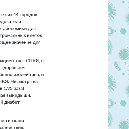
ет из 44 городов
едователи
етаболомики для
стромальных клеток
ющее значение для
пациенток с СПКЯ, в
м здоровьем.
енно изолейцина, и
ПКЯ. Несмотря на
 1,95 раза)
чая выкидыши,
й диабет
ен в ткани
воздействию