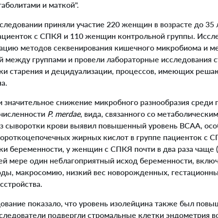
болитами и маткой".
ледовании приняли участие 220 женщин в возрасте до 35 л
пациенток с СПКЯ и 110 женщин контрольной группы. Иссл
ацию методов секвенирования кишечного микробиома и м
й между группами и провели лабораторные исследования 
ки старения и децидуализации, процессов, имеющих реша
а.
 значительное снижение микробного разнообразия среди 
 численности
P. merdae
, вида, связанного со метаболически
 сыворотки крови выявил повышенный уровень ВСАА, особ
ороткоцепочечных жирных кислот в группе пациенток с С
и беременности, у женщин с СПКЯ почти в два раза чаще (в
ей мере один неблагоприятный исход беременности, вклю
ы, макросомию, низкий вес новорожденных, гестационны
сстройства.
ание показало, что уровень изолейцина также был повыш
сследователи подвергли стромальные клетки эндометрия 