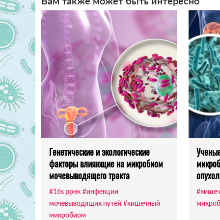
Вам также может быть интересно
Генетические и экологические
Ученые
факторы влияющие на микробиом
микроб
мочевыводящего тракта
опухол
#16s ррнк
#инфекции
#кише
мочевыводящих путей
#кишечный
микро
микробиом