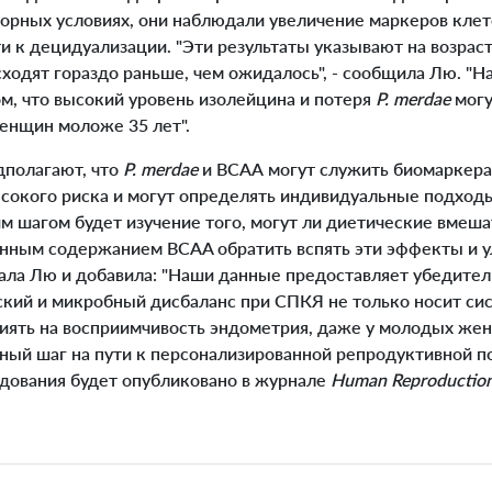
торных условиях, они наблюдали увеличение маркеров клет
и к децидуализации. "Эти результаты указывают на возрас
ходят гораздо раньше, чем ожидалось", - сообщила Лю. "
м, что высокий уровень изолейцина и потеря
P. merdae
могу
енщин моложе 35 лет".
полагают, что
P. merdae
и ВСАА могут служить биомаркера
сокого риска и могут определять индивидуальные подходы
 шагом будет изучение того, могут ли диетические вмеша
енным содержанием BCAA обратить вспять эти эффекты и 
зала Лю и добавила: "Наши данные предоставляет убедите
ский и микробный дисбаланс при СПКЯ не только носит си
иять на восприимчивость эндометрия, даже у молодых жен
ный шаг на пути к персонализированной репродуктивной 
дования будет опубликовано в журнале
Human Reproductio