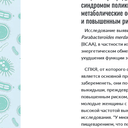
синдромом полик
метаболические о
и повышенным ри
Исследование выяви
Parabacteroides merdae
(ВСАА), в частности 
энергетическом обме
ухудшения функции э
СПКЯ, от которого с
является основной п
забеременеть, они п
выкидыши, преждевре
повышенным риском, 
молодые женщины с 
высокой частотой вы
исследования. "У мн
пищеварением, что п