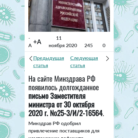
-
11
+A
A
ноября 2020
245
0
Предыдущая
Следующая
статья
статья
На сайте Минздрава РФ
появилось долгожданное
письмо Заместителя
министра от 30 октября
2020 г. №25-3/И/2-16564
.
Минздрав РФ одобрил
привлечение поставщиков для
компенсации дефицита