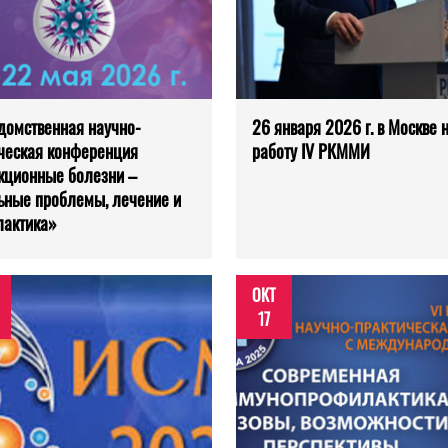
омственная научно-
26 января 2026 г. в Москве 
ческая конференция
работу IV РКММИ
кционные болезни –
ьные проблемы, лечение и
лактика»
ОКТ
17