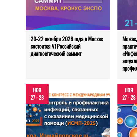
20-22 октября 2026 года в Москве
Межвед
состоится VI Российский
практи
диагностический саммит
«Инфе
актуал
профи
НОЯ
НОЯ
27 - 28
27 - 28