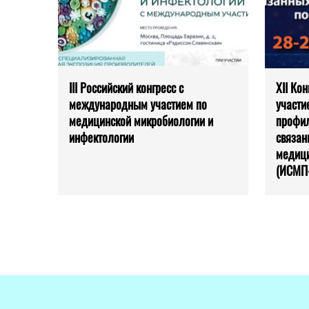
III Российский конгресс с
XII Ко
международным участием по
участи
медицинской микробиологии и
профил
инфектологии
связан
медиц
(ИСМП