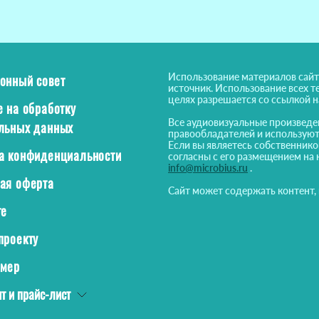
Использование материалов сайт
онный совет
источник. Использование всех т
целях разрешается со ссылкой 
е на обработку
Все аудиовизуальные произведе
льных данных
правообладателей и используют
Если вы являетесь собственнико
а конфиденциальности
согласны с его размещением на 
info@microbius.ru
.
ая оферта
Сайт может содержать контент,
те
проекту
ймер
т и прайс-лист