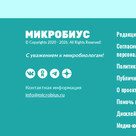
Редакци
© Copyrights 2020 - 2026. All Rights Reserved!
Согласи
персона
С уважением к микробиологам!
Политик
Публичн
Контактная информация
О проек
info@microbius.ru
Помочь 
Дискле
Медиа-ки