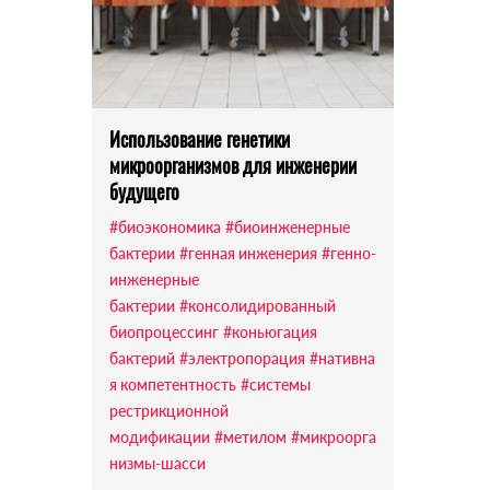
Использование генетики
микроорганизмов для инженерии
будущего
#биоэкономика
#биоинженерные
бактерии
#генная инженерия
#генно-
инженерные
бактерии
#консолидированный
биопроцессинг
#коньюгация
бактерий
#электропорация
#нативна
я компетентность
#системы
рестрикционной
модификации
#метилом
#микроорга
низмы-шасси