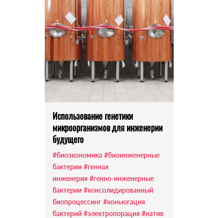
Использование генетики
микроорганизмов для инженерии
будущего
#биоэкономика
#биоинженерные
бактерии
#генная
инженерия
#генно-инженерные
бактерии
#консолидированный
биопроцессинг
#коньюгация
бактерий
#электропорация
#натив