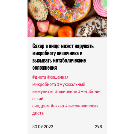
Сахар в пище может нарушать
микробиоту кишечника и
вызывать метаболические
осложнения
#диета
#кишечная
микробиота
#мукозальный
иммунитет
#ожирение
#метаболич
еский
синдром
#сахар
#высокожировая
диета
30.09.2022
298