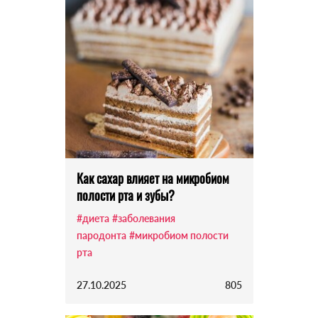
Как сахар влияет на микробиом
полости рта и зубы?
#диета
#заболевания
пародонта
#микробиом полости
рта
27.10.2025
805