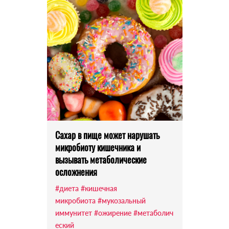
Сахар в пище может нарушать
микробиоту кишечника и
вызывать метаболические
осложнения
#диета
#кишечная
микробиота
#мукозальный
иммунитет
#ожирение
#метаболич
еский