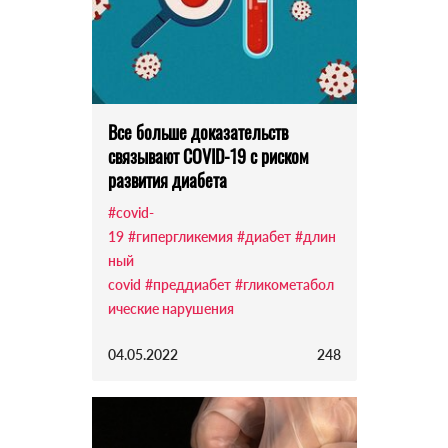
Все больше доказательств
связывают COVID-19 с риском
развития диабета
#covid-
19
#гипергликемия
#диабет
#длин
ный
covid
#преддиабет
#гликометабол
ические нарушения
04.05.2022
248