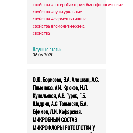
свойства
#энтеробактерии
#морфологические
свойства
#культуральные
свойства
#ферментативные
свойства
#гемолитические
свойства
Научные статьи
06.06.2020
О.Ю. Борисова, В.А. Алешкин, А.С.
Пименова, А.И. Крюков, Н.Л.
Кунельская, А.В. Гуров, Г.Б.
Шадрин, А.С. Товмасян, Б.А.
Ефимов, Л.И. Кафарская.
МИКРОБНЫЙ СОСТАВ
МИКРОФЛОРЫ РОТОГЛОТКИ У