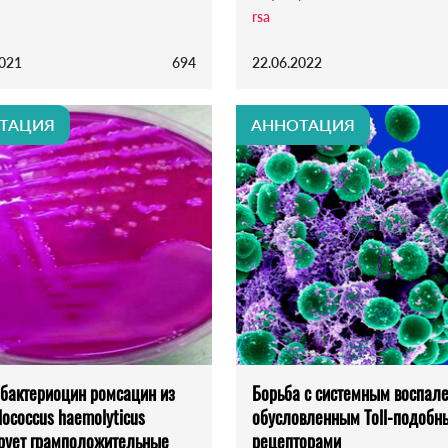
rsa
2021
694
22.06.2022
ТАЦИЯ
АННОТАЦИЯ
бактериоцин ромсацин из
Борьба с системным воспал
lococcus haemolyticus
обусловленным Toll-подобн
рует грамположительные
рецепторами