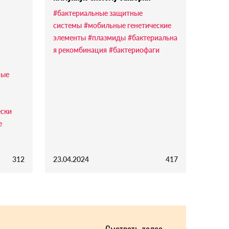
#бактериальные защитные
системы
#мобильные генетические
элементы
#плазмиды
#бактериальна
я рекомбинация
#бактериофаги
ные
ски
е
312
23.04.2024
417
Смотреть далее