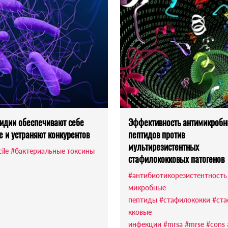
идии обеспечивают себе
Эффективность антимикроб
е и устраняют конкурентов
пептидов против
мультирезистентных
cile
#бактериальные токсины
стафилококковых патогенов
#антибиотикорезистентность
микробные
пептиды
#стафилококки
#ст
кковые
инфекции
#mrsa
#mrse
#cons