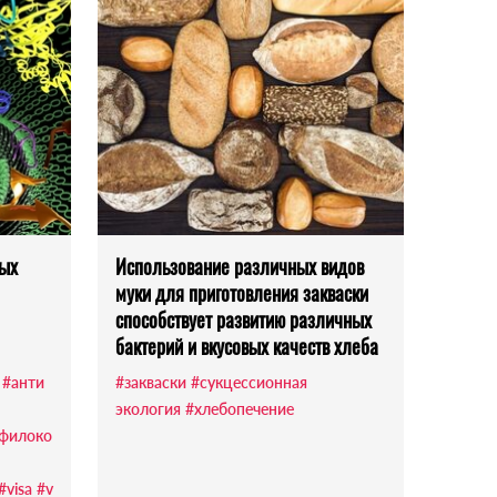
ных
Использование различных видов
муки для приготовления закваски
способствует развитию различных
бактерий и вкусовых качеств хлеба
#анти
#закваски
#сукцессионная
экология
#хлебопечение
афилоко
#visa
#v