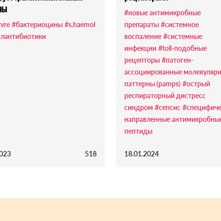
ны
#новые антимикробные
vre
#бактериоцины
#s.haemol
препараты
#системное
#лантибиотики
воспаление
#системные
инфекции
#toll-подобные
рецепторы
#патоген-
ассоциированные молекуляр
паттерны (pamps)
#острый
респираторный дистресс
синдром
#сепсис
#специфиче
направленные антимикробны
пептиды
2023
518
18.01.2024