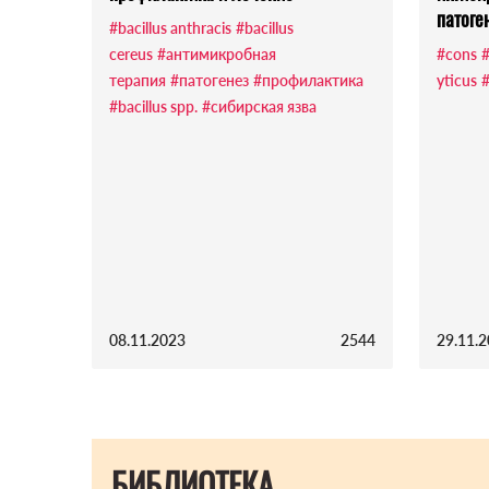
патоге
#bacillus anthracis
#bacillus
cereus
#антимикробная
#cons
#
терапия
#патогенез
#профилактика
yticus
#bacillus spp.
#сибирская язва
08.11.2023
2544
29.11.
БИБЛИОТЕКА