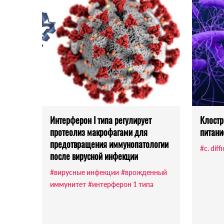
Интерферон I типа регулирует
Клостр
протеолиз макрофагами для
питани
предотвращения иммунопатологии
#c. diffi
после вирусной инфекции
#вирусные инфекции
#врожденный
иммунитет
#интерферон 1 типа