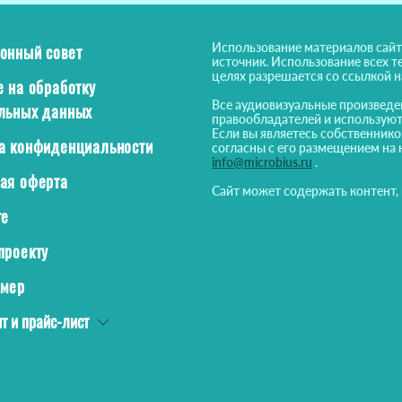
Использование материалов сайт
онный совет
источник. Использование всех т
целях разрешается со ссылкой 
е на обработку
Все аудиовизуальные произведе
льных данных
правообладателей и используют
Если вы являетесь собственнико
а конфиденциальности
согласны с его размещением на 
info@microbius.ru
.
ая оферта
Сайт может содержать контент,
те
проекту
ймер
т и прайс-лист