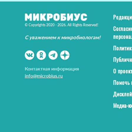
Редакци
© Copyrights 2020 - 2026. All Rights Reserved!
Согласи
персона
С уважением к микробиологам!
Политик
Публичн
Контактная информация
О проек
info@microbius.ru
Помочь 
Дискле
Медиа-ки