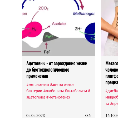
Ацетогены - от зарождения жизни
Метасо
до биотехнологического
челове
применения
платфо
преци
#метаногены
#ацетогенные
бактерии
#анаболизм
#катаболизм
#
#дисба
ацетогенез
#метаногенез
микроб
та
#пр
05.05.2023
736
16.10.