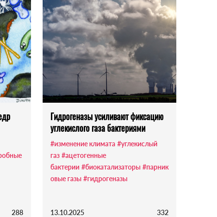
едр
Гидрогеназы усиливают фиксацию
углекислого газа бактериями
#изменение климата
#углекислый
робные
газ
#ацетогенные
бактерии
#биокатализаторы
#парник
овые газы
#гидрогеназы
288
13.10.2025
332