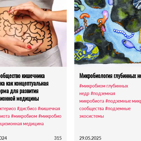
общество кишечника
Микробиология глубинных н
ка как концептуальная
#микробиом глубинных
рма для развития
недр
#подземная
зионной медицины
микробиота
#подземные мик
ктериоз
#дисбиоз
#кишечная
сообщества
#подземные
иота
#микробиом
#микробио
экосистемы
ецизионная медицина
2024
315
29.05.2025