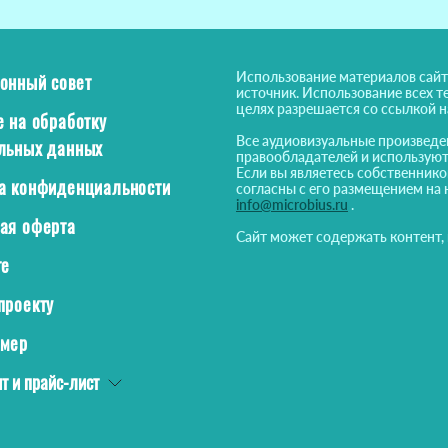
Использование материалов сайт
онный совет
источник. Использование всех т
целях разрешается со ссылкой 
е на обработку
Все аудиовизуальные произведе
льных данных
правообладателей и используют
Если вы являетесь собственнико
а конфиденциальности
согласны с его размещением на 
info@microbius.ru
.
ая оферта
Сайт может содержать контент,
те
проекту
ймер
т и прайс-лист